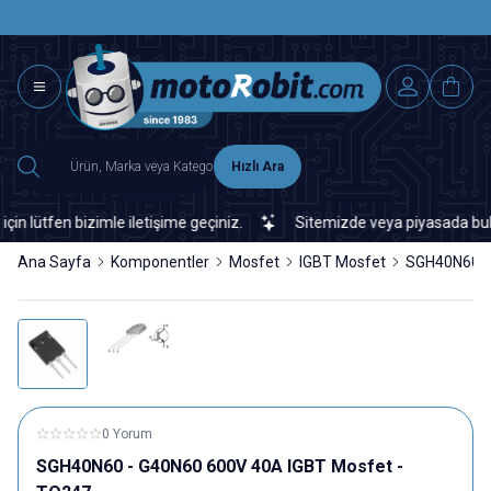
SAAT 15.0
2500 TL ÜZERİ MNG-DHL KARGO ÜCRETSİZ
Hızlı Ara
ütfen bizimle iletişime geçiniz.
Sitemizde veya piyasada bulamadı
Ana Sayfa
Komponentler
Mosfet
IGBT Mosfet
SGH40N60 -
0 Yorum
SGH40N60 - G40N60 600V 40A IGBT Mosfet -