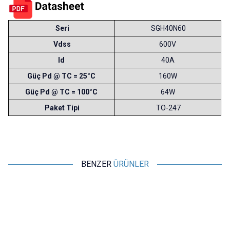
Seri
SGH40N60
Vdss
600V
Id
40A
Güç Pd
@ TC = 25°C
160W
Güç Pd @ TC = 100°C
64W
Paket Tipi
TO-247
BENZER
ÜRÜNLER
Motorobit
Motorobit
12N60C - 600V 12A N-Channel
SGH40N60 - G40N60 600V 40A
Mosfet - TO220F
IGBT Mosfet - TO247
24,25
TL + KDV
133,38
TL + KDV