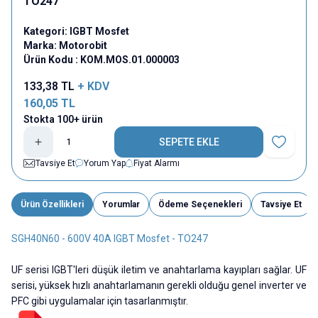
TO247
Kategori:
IGBT Mosfet
Marka:
Motorobit
Ürün Kodu :
KOM.MOS.01.000003
133,38
TL
+ KDV
160,05
TL
Stokta 100+ ürün
SEPETE EKLE
Favoriye E
Tavsiye Et
Yorum Yap
Fiyat Alarmı
Ürün Özellikleri
Yorumlar
Ödeme Seçenekleri
Tavsiye Et
SGH40N60 - 600V 40A IGBT Mosfet - TO247
UF serisi IGBT'leri düşük iletim ve anahtarlama kayıpları sağlar. UF
serisi, yüksek hızlı anahtarlamanın gerekli olduğu genel inverter ve
PFC gibi uygulamalar için tasarlanmıştır.