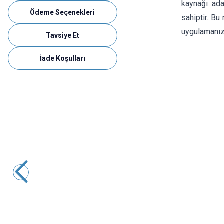
kaynağı ada
Ödeme Seçenekleri
sahiptir. Bu
uygulamanız
Tavsiye Et
İade Koşulları
Motorobit
Type-C Dip Dönüştürücü - USB C Breakout Modülü
33,95
TL + KDV
SEPETE EKLE