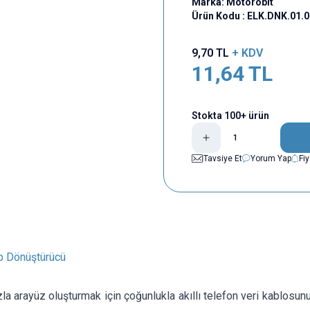
Marka:
Motorobit
Ürün Kodu :
ELK.DNK.01.
9,70
TL
+ KDV
11,64
TL
Stokta 100+ ürün
Tavsiye Et
Yorum Yap
Fi
p Dönüştürücü
a arayüz oluşturmak için çoğunlukla akıllı telefon veri kablosunu