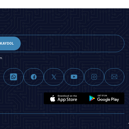
KAYDOL
m.