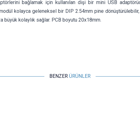
ptörlerini bağlamak için kullanılan dişi bir mini USB adaptörüd
 modül kolayca geleneksel bir DIP 2.54mm pine dönüştürülebilir,
a büyük kolaylık sağlar. PCB boyutu 20x18mm.
BENZER
ÜRÜNLER
Motorobit
USB to TTL UART CH340G Dönüştürücü Modülü
80,02
TL + KDV
SEPETE EKLE