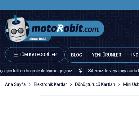
TÜM KATEGORİLER
BLOG
YENİ ÜRÜNLER
İND
tfen bizimle iletişime geçiniz.
Sitemizde veya piyasada bulamadı
Ana Sayfa
Elektronik Kartlar
Dönüştürücü Kartları
Mini Us