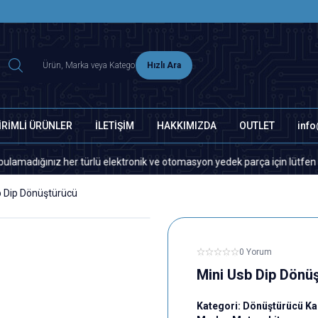
2500 TL ÜZERİ MNG-DHL KARGO ÜCRETSİZ
Hızlı Ara
İRİMLİ ÜRÜNLER
İLETİŞİM
HAKKIMIZDA
OUTLET
inf
ğınız her türlü elektronik ve otomasyon yedek parça için lütfen bizimle 
b Dip Dönüştürücü
0 Yorum
Mini Usb Dip Dönü
Kategori:
Dönüştürücü Kar