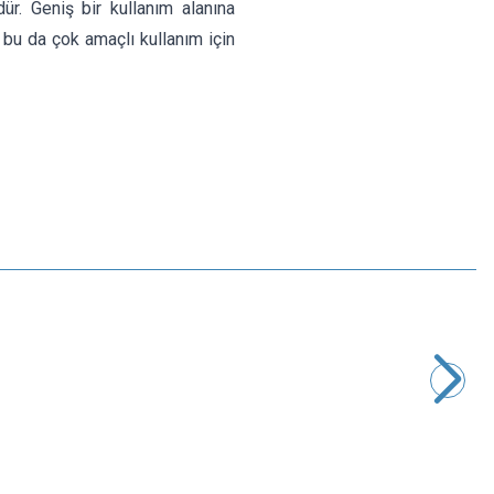
ür. Geniş bir kullanım alanına
 bu da çok amaçlı kullanım için
Motorobit
PL2303 TA USB-TTL Seri Dönüştürücü Kablo
109,13
TL + KDV
SEPETE EKLE