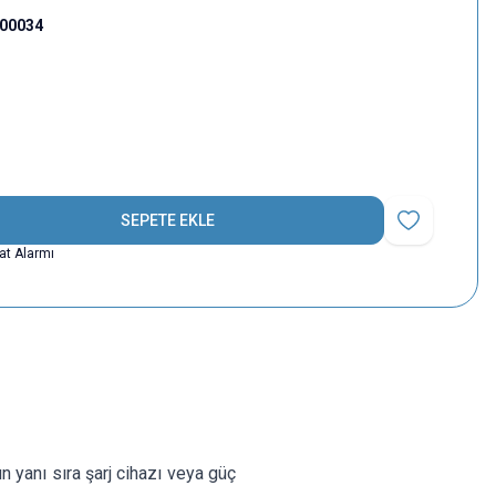
000034
SEPETE EKLE
Favoriye Ekle
yat Alarmı
n yanı sıra şarj cihazı veya güç