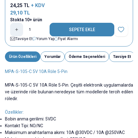
24,25
TL
+ KDV
29,10
TL
Stokta 10+ ürün
SEPETE EKLE
Favoriye E
Tavsiye Et
Yorum Yap
Fiyat Alarmı
Ürün Özellikleri
Yorumlar
Ödeme Seçenekleri
Tavsiye Et
MPA-S-105-C 5V 10A Röle 5-Pin
MPA-S-105-C 5V 10A Röle 5-Pin. Çeşitli elektronik uygulamalarda
ve üzerinde röle bulunan neredeyse tüm modellerde tercih edilen
röledir.
Özellikler:
Bobin anma gerilimi: 5VDC
Kontakt Tipi:
NO/NC
Maksimum anahtarlama akımı: 10A @30VDC / 10A @250VAC