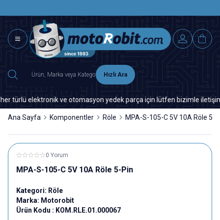
SAAT 15.0
2500 TL ÜZERİ MNG-DHL KARGO ÜCRETSİZ
Hızlı Ara
rlü elektronik ve otomasyon yedek parça için lütfen bizimle iletişime g
Ana Sayfa
Komponentler
Röle
MPA-S-105-C 5V 10A Röle 5-P
0 Yorum
MPA-S-105-C 5V 10A Röle 5-Pin
Kategori:
Röle
Marka:
Motorobit
Ürün Kodu :
KOM.RLE.01.000067