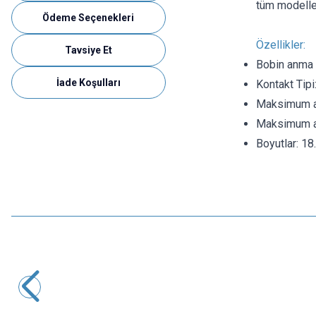
tüm modeller
Ödeme Seçenekleri
Özellikler:
Tavsiye Et
Bobin anma 
İade Koşulları
Kontakt Tipi
Maksimum a
Maksimum an
Boyutlar:
18
Songle
12V 10A Röle 5-Pin
27,64
TL + KDV
SEPETE EKLE