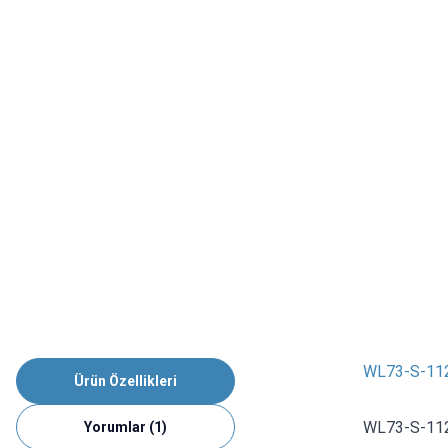
WL73-S-112
Ürün Özellikleri
WL73-S-112H
Yorumlar (1)