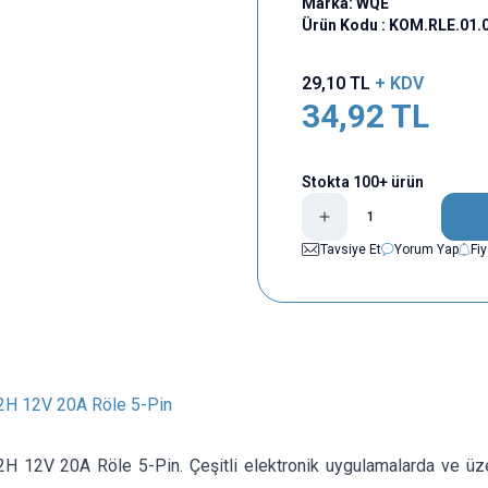
Marka:
WQE
Ürün Kodu :
KOM.RLE.01.
29,10
TL
+ KDV
34,92
TL
Stokta 100+ ürün
Tavsiye Et
Yorum Yap
Fi
H 12V 20A Röle 5-Pin
 12V 20A Röle 5-Pin. Çeşitli elektronik uygulamalarda ve üz