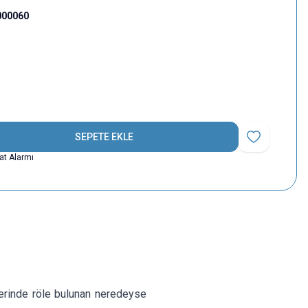
000060
SEPETE EKLE
Favoriye Ekle
yat Alarmı
erinde röle bulunan neredeyse