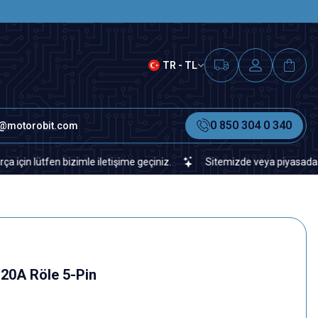
SAAT 15.00'A KADAR VERİLEN S
TR - TL
0 850 304 0 340
o@motorobit.com
ütfen bizimle iletişime geçiniz.
Sitemizde veya piyasada bulamad
20A Röle 5-Pin