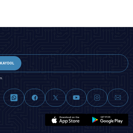
KAYDOL
m.