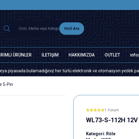
2500 TL ÜZERİ MNG-DHL KARGO ÜCRETSİZ
Hızlı Ara
İRİMLİ ÜRÜNLER
İLETİŞİM
HAKKIMIZDA
OUTLET
inf
asada bulamadığınız her türlü elektronik ve otomasyon yedek parça için l
 5-Pin
1 Yorum
WL73-S-112H 12V 
Kategori:
Röle