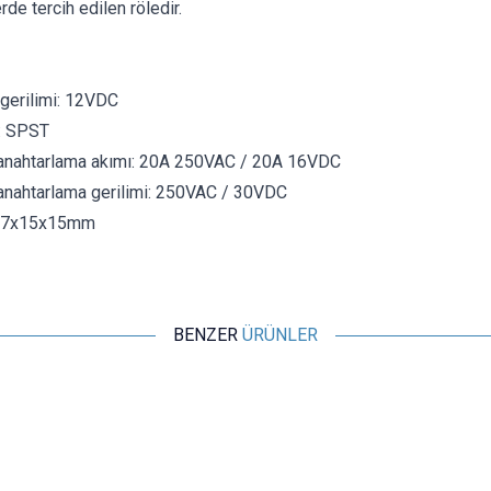
de tercih edilen röledir.
gerilimi: 12VDC
:
SPST
nahtarlama akımı: 20A 250VAC / 20A 16VDC
ahtarlama gerilimi: 250VAC / 30VDC
.7x15x15mm
BENZER
ÜRÜNLER
Songle
3V 10A Röle 5-Pin
27,64
TL + KDV
SEPETE EKLE