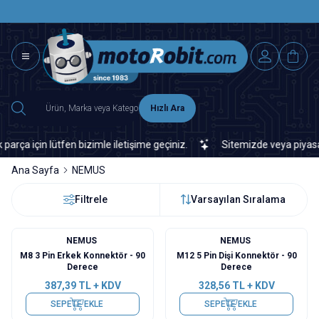
SAAT 15.0
2500 TL ÜZERİ MNG-DHL KARGO ÜCRETSİZ
Hızlı Ara
için lütfen bizimle iletişime geçiniz.
Sitemizde veya piyasada b
Ana Sayfa
NEMUS
Filtrele
Varsayılan Sıralama
NEMUS
NEMUS
M8 3 Pin Erkek Konnektör - 90
M12 5 Pin Dişi Konnektör - 90
Derece
Derece
387,39
TL + KDV
328,56
TL + KDV
SEPETE EKLE
SEPETE EKLE