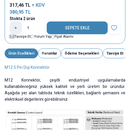
317,46
TL
+ KDV
380,95
TL
Stokta 2 ürün
SEPETE EKLE
Favoriye E
Tavsiye Et
Yorum Yap
Fiyat Alarmı
Ürün Özellikleri
Yorumlar
Ödeme Seçenekleri
Tavsiye Et
M12 5 Pin Dişi Konnektör
M12 Konnektör, çeşitli endüstriyel uygulamalarda
kullanabileceğiniz yüksek kaliteli ve yerli üretim bir üründür.
Aşağıda yer alan tabloda teknik özellikleri, bağlantı şemasını ve
elektriksel değerlerini görebilirsiniz.