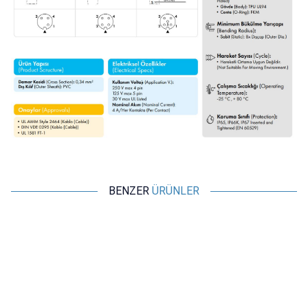
BENZER
ÜRÜNLER
Motorobit
KF
Anderson Konnektör 50A 600V
CE1 Kablo Birleştirme Kapağı -
Twist On Konnektör
63,05
TL + KDV
0,97
TL + KDV
SEPETE EKLE
SEPETE EKLE