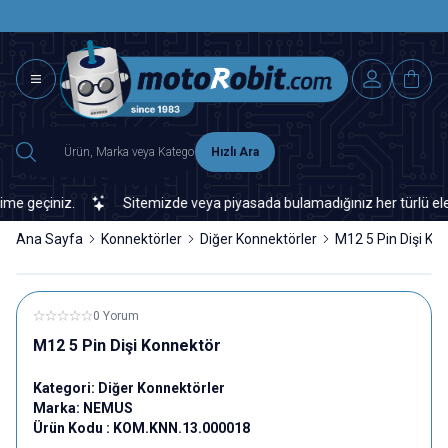
SAAT 15.0
2500 TL ÜZERİ MNG-DHL KARGO ÜCRETSİZ
Hızlı Ara
geçiniz.
Sitemizde veya piyasada bulamadığınız her türlü elektro
Ana Sayfa
Konnektörler
Diğer Konnektörler
M12 5 Pin Dişi Ko
0 Yorum
M12 5 Pin Dişi Konnektör
Kategori:
Diğer Konnektörler
Marka:
NEMUS
Ürün Kodu :
KOM.KNN.13.000018