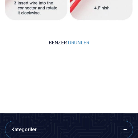
BENZER
ÜRÜNLER
Motorobit
KF
Anderson Konnektör 50A 600V
CE1 Kablo Birleştirme Kapağı -
Twist On Konnektör
63,05
TL + KDV
0,97
TL + KDV
SEPETE EKLE
SEPETE EKLE
Kategoriler