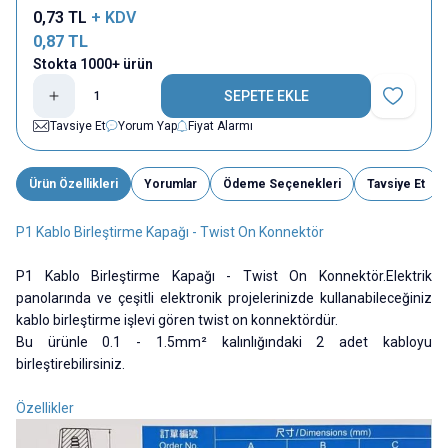
0,73
TL
+ KDV
0,87
TL
Stokta 1000+ ürün
SEPETE EKLE
Favoriye E
Tavsiye Et
Yorum Yap
Fiyat Alarmı
Ürün Özellikleri
Yorumlar
Ödeme Seçenekleri
Tavsiye Et
P1 Kablo Birleştirme Kapağı - Twist On Konnektör
P1 Kablo Birleştirme Kapağı - Twist On Konnektör.Elektrik
panolarında ve çeşitli elektronik projelerinizde kullanabileceğiniz
kablo birleştirme işlevi gören twist on konnektördür.
Bu ürünle 0.1 - 1.5mm² kalınlığındaki 2 adet kabloyu
birleştirebilirsiniz.
Özellikler