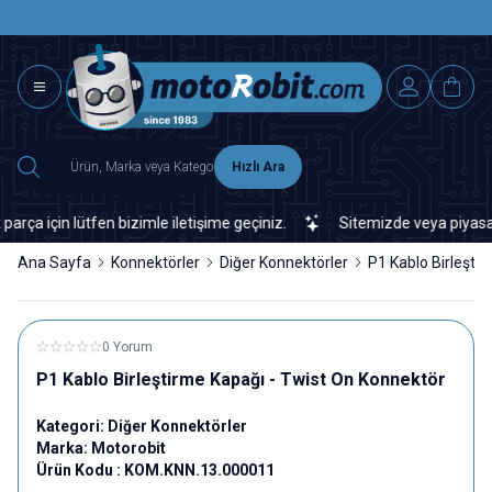
SAAT 15.0
2500 TL ÜZERİ MNG-DHL KARGO ÜCRETSİZ
Hızlı Ara
in lütfen bizimle iletişime geçiniz.
Sitemizde veya piyasada bula
Ana Sayfa
Konnektörler
Diğer Konnektörler
P1 Kablo Birleşti
0 Yorum
P1 Kablo Birleştirme Kapağı - Twist On Konnektör
Kategori:
Diğer Konnektörler
Marka:
Motorobit
Ürün Kodu :
KOM.KNN.13.000011