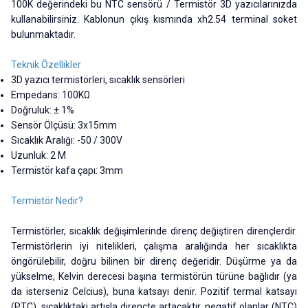
100K değerindeki bu NTC sensörü / Termistör 3D yazıcılarınızda
kullanabilirsiniz. Kablonun çıkış kısmında xh2.54 terminal soket
bulunmaktadır.
Teknik Özellikler
3D yazıcı termistörleri, sıcaklık sensörleri
Empedans: 100KΩ
Doğruluk: ± 1%
Sensör Ölçüsü: 3x15mm
Sıcaklık Aralığı: -50 / 300V
Uzunluk: 2 M
Termistör kafa çapı: 3mm
Termistör Nedir?
Termistörler, sıcaklık değişimlerinde direnç değiştiren dirençlerdir.
Termistörlerin iyi nitelikleri, çalışma aralığında her sıcaklıkta
öngörülebilir, doğru bilinen bir direnç değeridir. Düşürme ya da
yükselme, Kelvin derecesi başına termistörün türüne bağlıdır (ya
da isterseniz Celcius), buna katsayı denir. Pozitif termal katsayı
(PTC), sıcaklıktaki artışla dirençte artacaktır, negatif olanlar (NTC)