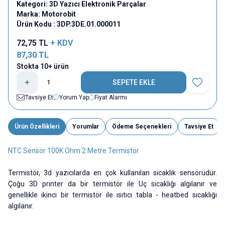
Kategori:
3D Yazıcı Elektronik Parçalar
Marka:
Motorobit
Ürün Kodu :
3DP.3DE.01.000011
72,75
TL
+ KDV
87,30
TL
Stokta 10+ ürün
SEPETE EKLE
Favoriye E
Tavsiye Et
Yorum Yap
Fiyat Alarmı
Ürün Özellikleri
Yorumlar
Ödeme Seçenekleri
Tavsiye Et
NTC Sensör 100K Ohm 2 Metre Termistör
Termistör, 3d yazıcılarda en çok kullanılan sıcaklık sensörüdür.
Çoğu 3D printer da bir termistör ile Uç sıcaklığı algılanır ve
genellikle ikinci bir termistör ile ısıtıcı tabla - heatbed sıcaklığı
algılanır.