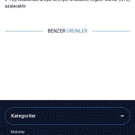
azalacaktır.
BENZER
ÜRÜNLER
Motorobit
Motorobit
NTC Sensör 100K Ohm 1 Metre
100K NTC Sensör / Termistör
Termistör
60,63
TL + KDV
33,95
TL + KDV
SEPETE EKLE
SEPETE EKLE
Kategoriler
Motorlar