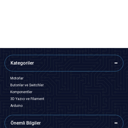
Motorobit
Motorobit
P6KE6V8A Transil Diyot
1,5KE18A Transil Diyot
13,10
TL + KDV
13,10
TL + KDV
SEPETE EKLE
SEPETE EKLE
Kategoriler
Motorlar
Butonlar ve Switchler
Komponentler
3D Yazıcı ve Filament
Arduino
Önemli Bilgiler