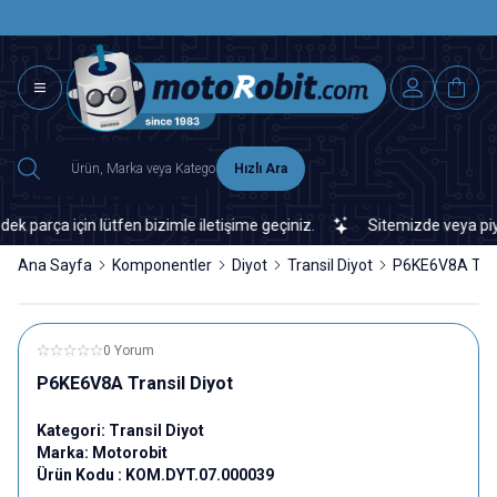
SAAT 15.0
2500 TL ÜZERİ MNG-DHL KARGO ÜCRETSİZ
Hızlı Ara
rça için lütfen bizimle iletişime geçiniz.
Sitemizde veya piyasad
Ana Sayfa
Komponentler
Diyot
Transil Diyot
P6KE6V8A Tran
0 Yorum
P6KE6V8A Transil Diyot
Kategori:
Transil Diyot
Marka:
Motorobit
Ürün Kodu :
KOM.DYT.07.000039