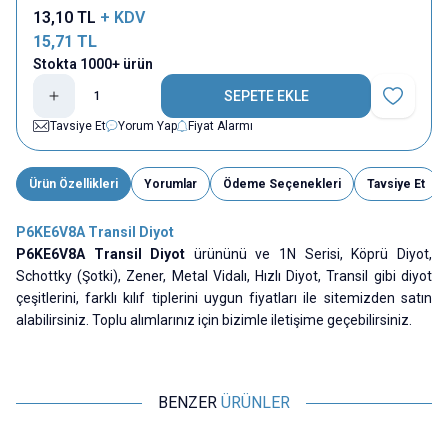
13,10
TL
+ KDV
15,71
TL
Stokta 1000+ ürün
SEPETE EKLE
Favoriye E
Tavsiye Et
Yorum Yap
Fiyat Alarmı
Ürün Özellikleri
Yorumlar
Ödeme Seçenekleri
Tavsiye Et
P6KE6V8A Transil Diyot
P6KE6V8A Transil Diyot
ürününü ve 1N Serisi, Köprü Diyot,
Schottky (Şotki), Zener, Metal Vidalı, Hızlı Diyot, Transil gibi diyot
çeşitlerini, farklı kılıf tiplerini uygun fiyatları ile sitemizden satın
alabilirsiniz. Toplu alımlarınız için bizimle iletişime geçebilirsiniz.
BENZER
ÜRÜNLER