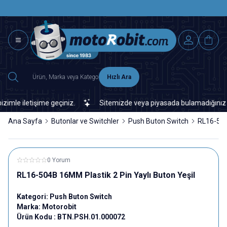
SAAT 15.0
2500 TL ÜZERİ MNG-DHL KARGO ÜCRETSİZ
Hızlı Ara
e iletişime geçiniz.
Sitemizde veya piyasada bulamadığınız her t
Ana Sayfa
Butonlar ve Switchler
Push Buton Switch
RL16-504
0 Yorum
RL16-504B 16MM Plastik 2 Pin Yaylı Buton Yeşil
Kategori:
Push Buton Switch
Marka:
Motorobit
Ürün Kodu :
BTN.PSH.01.000072