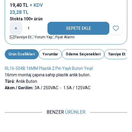
19,40
TL
+ KDV
23,28
TL
Stokta 100+ ürün
SEPETE EKLE
Favoriye E
Tavsiye Et
Yorum Yap
Fiyat Alarmı
Ürün Özellikleri
Yorumlar
Ödeme Seçenekleri
Tavsiye Et
RL16-504B 16MM Plastik 2 Pin Yaylı Buton Yeşil
16mm montaj çapına sahip plastik anlık buton.
Türü:
Anlık Buton
Akım / Gerilim:
3A / 250VAC - 1.5A / 125VAC
BENZER
ÜRÜNLER
Motorobit
Motorobit