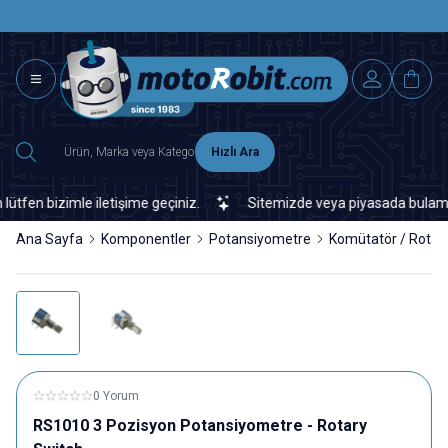
SAAT 15.0
2500 TL ÜZERİ MNG-DHL KARGO ÜCRETSİZ
Hızlı Ara
n bizimle iletişime geçiniz.
Sitemizde veya piyasada bulamadığın
Ana Sayfa
Komponentler
Potansiyometre
Komütatör / Rotar
0 Yorum
RS1010 3 Pozisyon Potansiyometre - Rotary