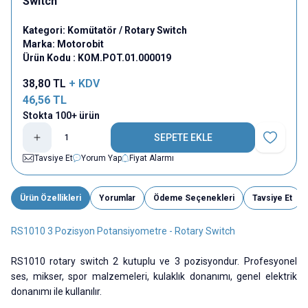
Switch
Kategori:
Komütatör / Rotary Switch
Marka:
Motorobit
Ürün Kodu :
KOM.POT.01.000019
38,80
TL
+ KDV
46,56
TL
Stokta 100+ ürün
SEPETE EKLE
Favoriye E
Tavsiye Et
Yorum Yap
Fiyat Alarmı
Ürün Özellikleri
Yorumlar
Ödeme Seçenekleri
Tavsiye Et
RS1010 3 Pozisyon Potansiyometre - Rotary Switch
RS1010 rotary switch 2 kutuplu ve 3 pozisyondur. Profesyonel
ses, mikser, spor malzemeleri, kulaklık donanımı, genel elektrik
donanımı ile kullanılır.