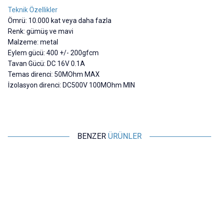
Teknik Özellikler
Ömrü: 10.000 kat veya daha fazla
Renk: gümüş ve mavi
Malzeme: metal
Eylem gücü: 400 +/- 200gfcm
Tavan Gücü: DC 16V 0.1A
Temas direnci: 50MOhm MAX
İzolasyon direnci: DC500V 100MOhm MIN
BENZER
ÜRÜNLER
Motorobit
Defond
FA-8/1FE 6 Pozisyonlu Hız Ayar
DEFOND 4 Konumlu Rotary
Anahtarı
Switch
169,75
TL + KDV
72,75
TL + KDV
SEPETE EKLE
SEPETE EKLE