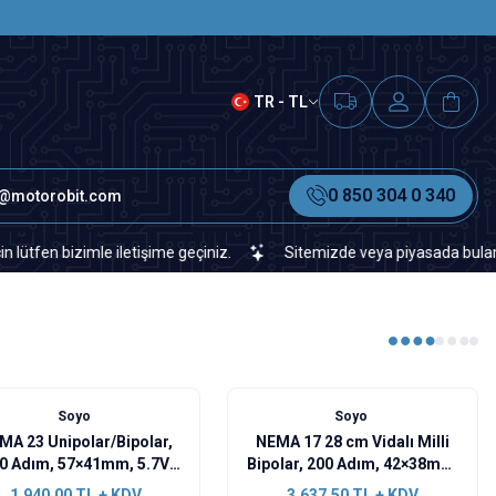
SAAT 15.00'A KADAR VERİLEN S
TR - TL
0 850 304 0 340
o@motorobit.com
 bizimle iletişime geçiniz.
Sitemizde veya piyasada bulamadığınız
Soyo
Soyo
MA 23 Unipolar/Bipolar,
NEMA 17 28 cm Vidalı Milli
0 Adım, 57×41mm, 5.7V
Bipolar, 200 Adım, 42×38mm,
 Motor - SY57STH41-
2.8V Step Motor -
1.940,00
TL + KDV
3.637,50
TL + KDV