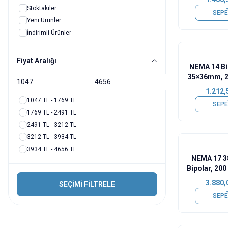
Stoktakiler
SEPE
Yeni Ürünler
İndirimli Ürünler
Fiyat Aralığı
NEMA 14 Bi
35×36mm, 2
SY35S
1.212,
1047 TL - 1769 TL
SEPE
1769 TL - 2491 TL
2491 TL - 3212 TL
3212 TL - 3934 TL
3934 TL - 4656 TL
NEMA 17 38
Bipolar, 20
2.8V S
3.880,
SEÇİMİ FİLTRELE
SY42S
SEPE