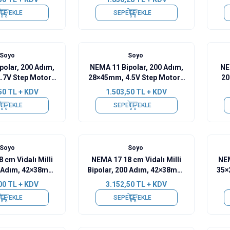
1006A
TE EKLE
SEPETE EKLE
Soyo
Soyo
polar, 200 Adım,
NEMA 11 Bipolar, 200 Adım,
NE
.7V Step Motor -
28×45mm, 4.5V Step Motor -
20
T36-1004A
SY28STH45-0674A
St
50
TL + KDV
1.503,50
TL + KDV
TE EKLE
SEPETE EKLE
Soyo
Soyo
 cm Vidalı Milli
NEMA 17 18 cm Vidalı Milli
NEM
0 Adım, 42×38mm,
Bipolar, 200 Adım, 42×38mm,
35×
tep Motor -
2.8V Step Motor -
00
TL + KDV
3.152,50
TL + KDV
TH38-1684A
SY42STH38-1684A
TE EKLE
SEPETE EKLE