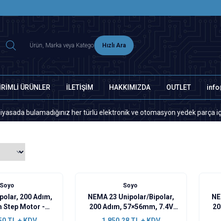
2500 TL ÜZERİ MNG-DHL KARGO ÜCRETSİZ
Hızlı Ara
İRİMLİ ÜRÜNLER
İLETİŞİM
HAKKIMIZDA
OUTLET
inf
bulamadığınız her türlü elektronik ve otomasyon yedek parça için lütfen
Soyo
Soyo
polar, 200 Adım,
NEMA 23 Unipolar/Bipolar,
NE
 Step Motor -
200 Adım, 57×56mm, 7.4V
20
TH51-0674A
Step Motor - SY57STH56-
Step
50
TL + KDV
1.850,28
TL + KDV