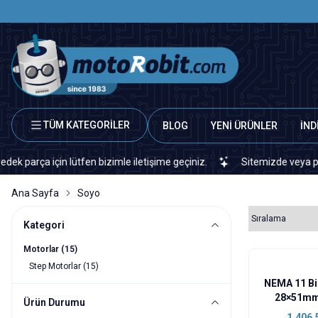
TÜM KATEGORİLER
BLOG
YENİ ÜRÜNLER
İND
a için lütfen bizimle iletişime geçiniz.
Sitemizde veya piyasada 
Ana Sayfa
Soyo
Kategori
Motorlar
(15)
Step Motorlar
(15)
NEMA 11 Bi
28×51mm
Ürün Durumu
SY28S
1.406,