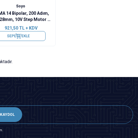
Soyo
A 14 Bipolar, 200 Adım,
28mm, 10V Step Motor -
SY35ST28-0504A
921,50
TL + KDV
SEPETE EKLE
ktadır.
KAYDOL
m.