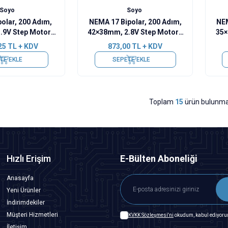
Soyo
Soyo
olar, 200 Adım,
NEMA 17 Bipolar, 200 Adım,
NEM
.9V Step Motor -
42×38mm, 2.8V Step Motor -
35×
TH30-0604A
SY42STH38-1684A
25
TL + KDV
873,00
TL + KDV
TE EKLE
SEPETE EKLE
Toplam
15
ürün bulunma
Hızlı Erişim
E-Bülten Aboneliği
Anasayfa
Yeni Ürünler
İndirimdekiler
Müşteri Hizmetleri
KVKK Sözleşmesi'ni
okudum, kabul ediyoru
İletişim