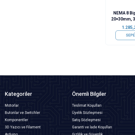
NEMA 8 Bip
20×30mm, 3
SY20S
1.285,
SEPE
Kategoriler
Önemli Bilgiler
Motorlar
Teslimat Koşulları
Butonlar ve Switchler
Üyelik Sözleşmesi
Komponentler
Satış Sözleşmesi
3D Yazıcı ve Filament
Garanti ve İade Koşulları
Arduino
Gizlilik ve Güvenlik