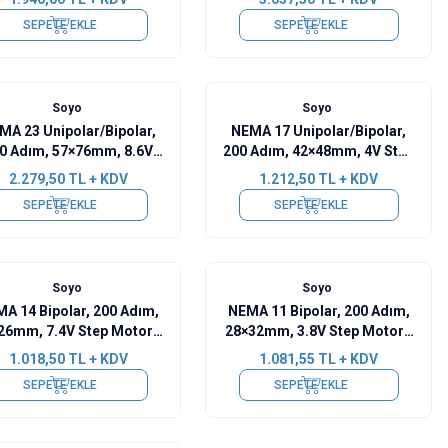
1006A
SY42STH38-1684A
SEPETE EKLE
SEPETE EKLE
Soyo
Soyo
MA 23 Unipolar/Bipolar,
NEMA 17 Unipolar/Bipolar,
0 Adım, 57×76mm, 8.6V
200 Adım, 42×48mm, 4V Step
ep Motor - SY57STH76-
Motor - SY42STH47-1206A
2.279,50
TL + KDV
1.212,50
TL + KDV
1006A
SEPETE EKLE
SEPETE EKLE
Soyo
Soyo
A 14 Bipolar, 200 Adım,
NEMA 11 Bipolar, 200 Adım,
26mm, 7.4V Step Motor -
28×32mm, 3.8V Step Motor -
SY35ST26-0284A
SY28STH32-0674A
1.018,50
TL + KDV
1.081,55
TL + KDV
SEPETE EKLE
SEPETE EKLE