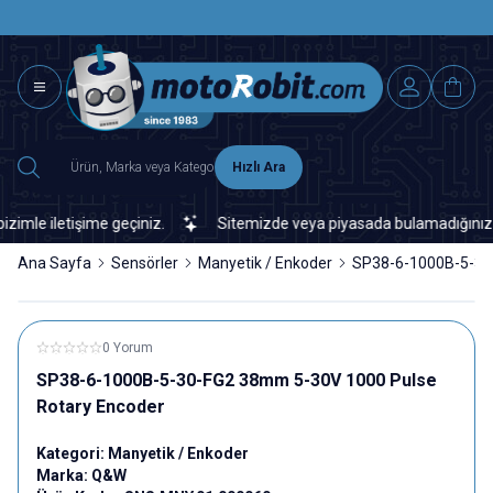
SAAT 15.0
2500 TL ÜZERİ MNG-DHL KARGO ÜCRETSİZ
Hızlı Ara
e iletişime geçiniz.
Sitemizde veya piyasada bulamadığınız her tü
Ana Sayfa
Sensörler
Manyetik / Enkoder
SP38-6-1000B-5-30
0 Yorum
SP38-6-1000B-5-30-FG2 38mm 5-30V 1000 Pulse
Rotary Encoder
Kategori:
Manyetik / Enkoder
Marka:
Q&W