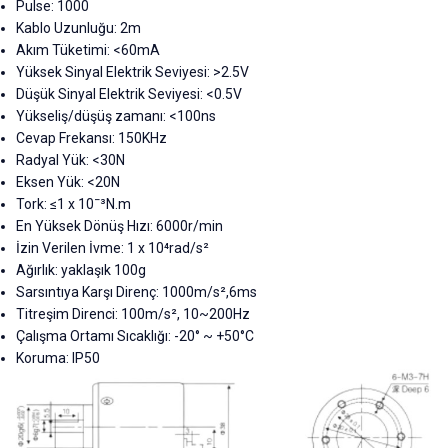
Pulse: 1000
Kablo Uzunluğu: 2m
Akım Tüketimi: <60mA
Yüksek Sinyal Elektrik Seviyesi: >2.5V
Düşük Sinyal Elektrik Seviyesi: <0.5V
Yükseliş/düşüş zamanı: <100ns
Cevap Frekansı: 150KHz
Radyal Yük: <30N
Eksen Yük: <20N
Tork: ≤1 x 10ˉ³N.m
En Yüksek Dönüş Hızı: 6000r/min
İzin Verilen İvme: 1 x 10⁴rad/s²
Ağırlık: yaklaşık 100g
Sarsıntıya Karşı Direnç: 1000m/s²,6ms
Titreşim Direnci: 100m/s², 10~200Hz
Çalışma Ortamı Sıcaklığı: -20° ~ +50°C
Koruma: IP50