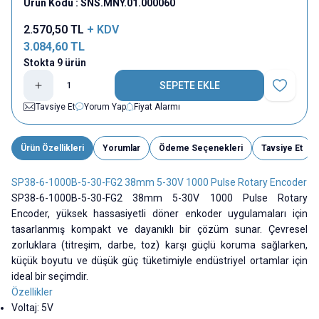
Ürün Kodu :
SNS.MNY.01.000060
2.570,50
TL
+ KDV
3.084,60
TL
Stokta 9 ürün
SEPETE EKLE
Favoriye E
Tavsiye Et
Yorum Yap
Fiyat Alarmı
Ürün Özellikleri
Yorumlar
Ödeme Seçenekleri
Tavsiye Et
SP38-6-1000B-5-30-FG2 38mm 5-30V 1000 Pulse Rotary Encoder
SP38-6-1000B-5-30-FG2 38mm 5-30V 1000 Pulse Rotary
Encoder, yüksek hassasiyetli döner enkoder uygulamaları için
tasarlanmış kompakt ve dayanıklı bir çözüm sunar. Çevresel
zorluklara (titreşim, darbe, toz) karşı güçlü koruma sağlarken,
küçük boyutu ve düşük güç tüketimiyle endüstriyel ortamlar için
ideal bir seçimdir.
Özellikler
Voltaj: 5V