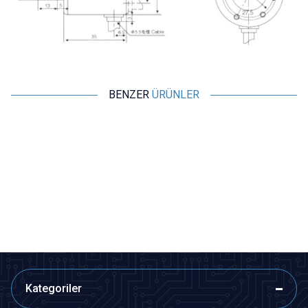
BENZER
ÜRÜNLER
Motorobit
Motorobit
AS5600 Manyetik İndüksiyon
11H Enkoder - Mouse Scroll
Açısı Ölçüm Sensörü
Enkoderi
121,25
TL + KDV
12,13
TL + KDV
Tükendi
Tükendi
Kategoriler