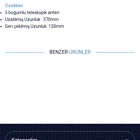
Özellikler:
5 boğumlu teleskopik anten
Uzatılmış Uzunluk : 370mm
Geri çekilmiş Uzunluk: 120mm
BENZER
ÜRÜNLER
Motorobit
Motorobit
Teleskopik Çubuk Anten 375
2.4G IPEX-SMA Kablosu ve
mm
Anteni
33,95
TL + KDV
77,60
TL + KDV
SEPETE EKLE
SEPETE EKLE