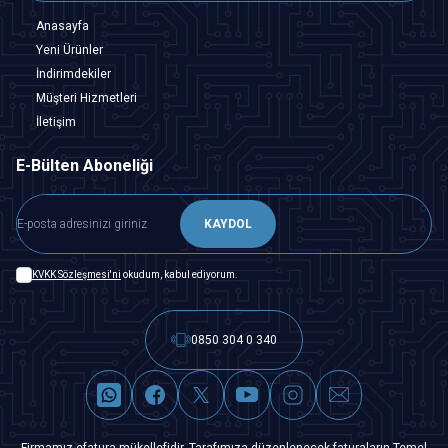
Anasayfa
Yeni Ürünler
İndirimdekiler
Müşteri Hizmetleri
İletişim
E-Bülten Aboneliği
KAYDOL
KVKK Sözleşmesi'ni
okudum, kabul ediyorum.
0850 304 0 340
Firmamız efatura mükellefidir. Tarafımıza düzenlenecek faturaların Temel