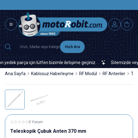
SAAT 15.0
2500 TL ÜZERİ MNG-DHL KARGO ÜCRETSİZ
Hızlı Ara
k parça için lütfen bizimle iletişime geçiniz.
Sitemizde veya pi
Ana Sayfa
Kablosuz Haberleşme
RF Modül
RF Antenler
Tel
0 Yorum
Teleskopik Çubuk Anten 370 mm