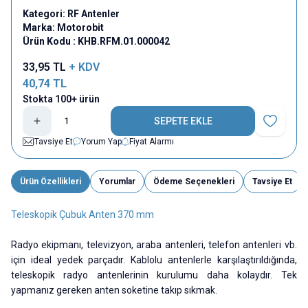
Kategori:
RF Antenler
Marka:
Motorobit
Ürün Kodu :
KHB.RFM.01.000042
33,95
TL
+ KDV
40,74
TL
Stokta 100+ ürün
SEPETE EKLE
Favoriye E
Tavsiye Et
Yorum Yap
Fiyat Alarmı
Ürün Özellikleri
Yorumlar
Ödeme Seçenekleri
Tavsiye Et
Teleskopik Çubuk Anten 370 mm
Radyo ekipmanı, televizyon, araba antenleri, telefon antenleri vb.
için ideal yedek parçadır. Kablolu antenlerle karşılaştırıldığında,
teleskopik radyo antenlerinin kurulumu daha kolaydır. Tek
yapmanız gereken anten soketine takıp sıkmak.