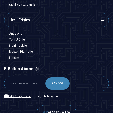
Gizlilik ve Güvenlik
Hızlı Erişim
Anasayfa
Yeni Ürünler
İndirimdekiler
Müşteri Hizmetleri
İletişim
E-Bülten Aboneliği
KAYDOL
KVKK Sözleşmesi'ni
okudum, kabul ediyorum.
0850 304 0 340