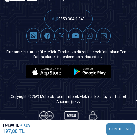
0850 304 0 340
Firmamız efatura mükellefidir. Tarafımıza düzenlenecek faturaların Temel
Fatura olarak düzenlenmesini rica ederiz.
Copyright 2025© Motorobit.com - İnfotek Elektronik Sanayi ve Ticaret
Anonim Şirketi
164,90
TL
+ KDV
SEPETE EKLE
197,88
TL