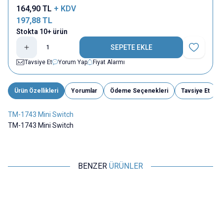
164,90
TL
+ KDV
197,88
TL
Stokta 10+ ürün
SEPETE EKLE
Favoriye E
Tavsiye Et
Yorum Yap
Fiyat Alarmı
Ürün Özellikleri
Yorumlar
Ödeme Seçenekleri
Tavsiye Et
TM-1743 Mini Switch
TM-1743 Mini Switch
BENZER
ÜRÜNLER
ISISO
ISISO
TOW Mini Toggle Switch Başlığı
TM-1308 Mini Switch