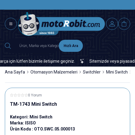
SAAT 15.0
2500 TL ÜZERİ MNG-DHL KARGO ÜCRETSİZ
Hızlı Ara
in lütfen bizimle iletişime geçiniz.
Sitemizde veya piyasada bul
Ana Sayfa
Otomasyon Malzemeleri
Switchler
Mini Switch
0 Yorum
TM-1743 Mini Switch
Kategori:
Mini Switch
Marka:
ISISO
Ürün Kodu :
OTO.SWC.05.000013