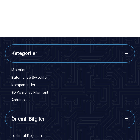
23,28
TL + KDV
179,45
TL + KDV
SEPETE EKLE
SEPETE EKLE
Kategoriler
Motorlar
Butonlar ve Switchler
Komponentler
3D Yazıcı ve Filament
Arduino
Önemli Bilgiler
Teslimat Koşulları