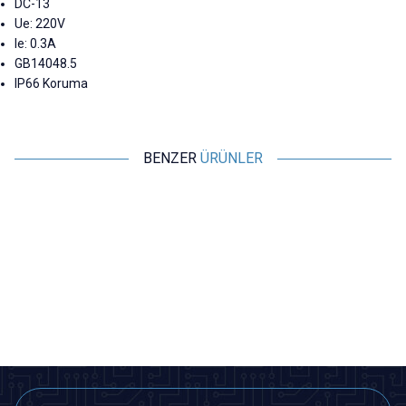
DC-13
Ue: 220V
Ie: 0.3A
GB14048.5
IP66 Koruma
BENZER
ÜRÜNLER
Motorobit
Motorobit
ME-8107 Metal Gövde Limit
ME-8108 Metal Gövde Limit
Switch
Switch
116,40
TL + KDV
116,40
TL + KDV
SEPETE EKLE
SEPETE EKLE