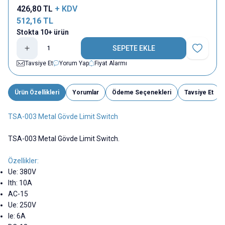
426,80
TL
+ KDV
512,16
TL
Stokta 10+ ürün
SEPETE EKLE
Favoriye E
Tavsiye Et
Yorum Yap
Fiyat Alarmı
Ürün Özellikleri
Yorumlar
Ödeme Seçenekleri
Tavsiye Et
TSA-003 Metal Gövde Limit Switch
TSA-003 Metal Gövde Limit Switch.
Özellikler:
Ue: 380V
Ith: 10A
AC-15
Ue: 250V
Ie: 6A