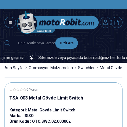
SAAT 15.0
2500 TL ÜZERİ MNG-DHL KARGO ÜCRETSİZ
Hızlı Ara
me geçiniz.
Sitemizde veya piyasada bulamadığınız her türlü elekt
Ana Sayfa
Otomasyon Malzemeleri
Switchler
Metal Gövde Li
0 Yorum
TSA-003 Metal Gövde Limit Switch
Kategori:
Metal Gövde Limit Switch
Marka:
ISISO
Ürün Kodu :
OTO.SWC.02.000002