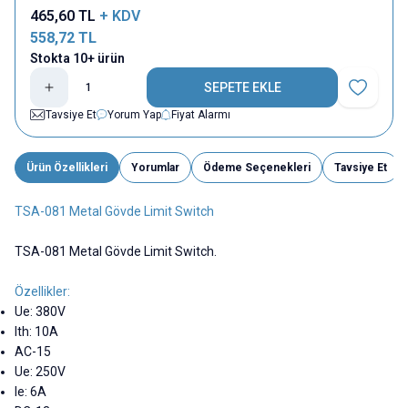
465,60
TL
+ KDV
558,72
TL
Stokta 10+ ürün
SEPETE EKLE
Favoriye E
Tavsiye Et
Yorum Yap
Fiyat Alarmı
Ürün Özellikleri
Yorumlar
Ödeme Seçenekleri
Tavsiye Et
TSA-081 Metal Gövde Limit Switch
TSA-081 Metal Gövde Limit Switch.
Özellikler:
Ue: 380V
Ith: 10A
AC-15
Ue: 250V
Ie: 6A