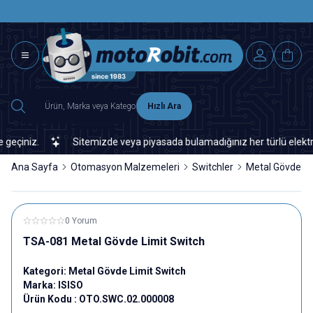
SAAT 15.0
2500 TL ÜZERİ MNG-DHL KARGO ÜCRETSİZ
Hızlı Ara
çiniz.
Sitemizde veya piyasada bulamadığınız her türlü elektronik
Ana Sayfa
Otomasyon Malzemeleri
Switchler
Metal Gövde Li
0 Yorum
TSA-081 Metal Gövde Limit Switch
Kategori:
Metal Gövde Limit Switch
Marka:
ISISO
Ürün Kodu :
OTO.SWC.02.000008