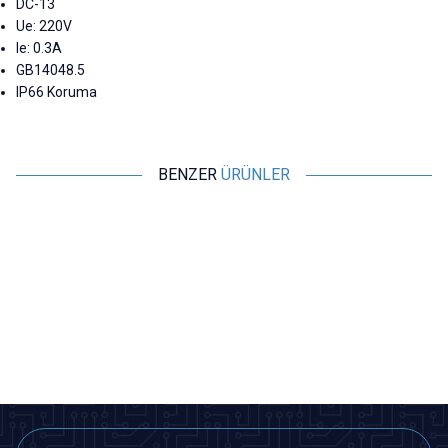
DC-13
Ue: 220V
Ie: 0.3A
GB14048.5
IP66 Koruma
BENZER
ÜRÜNLER
Motorobit
Motorobit
ME-8107 Metal Gövde Limit
ME-8108 Metal Gövde Limit
Switch
Switch
116,40
TL + KDV
116,40
TL + KDV
SEPETE EKLE
SEPETE EKLE