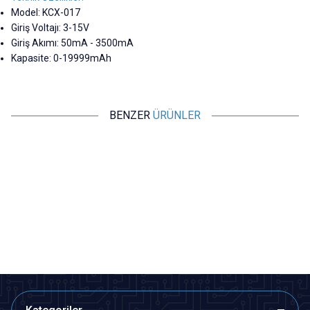
Model: KCX-017
Giriş Voltajı: 3-15V
Giriş Akımı: 50mA - 3500mA
Kapasite: 0-19999mAh
BENZER
ÜRÜNLER
Motorobit
Motorobit
CJMCU-226 INA226 I2C Akım /
Voltaj Sensörü
Güç İzleme Sensörü
155,20
TL + KDV
24,25
TL + KDV
SEPETE EKLE
SEPETE EKLE