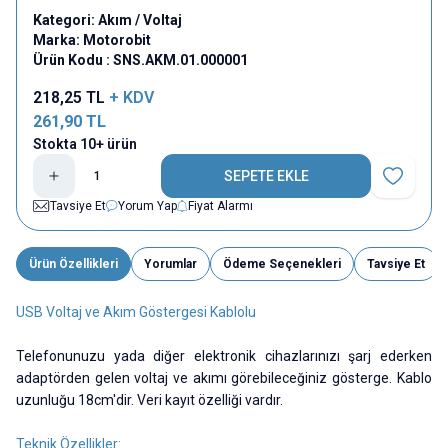
Kategori:
Akım / Voltaj
Marka:
Motorobit
Ürün Kodu :
SNS.AKM.01.000001
218,25
TL
+ KDV
261,90
TL
Stokta 10+ ürün
SEPETE EKLE
Favoriye E
Tavsiye Et
Yorum Yap
Fiyat Alarmı
Ürün Özellikleri
Yorumlar
Ödeme Seçenekleri
Tavsiye Et
USB Voltaj ve Akım Göstergesi Kablolu
Telefonunuzu yada diğer elektronik cihazlarınızı şarj ederken
adaptörden gelen voltaj ve akımı görebileceğiniz gösterge. Kablo
uzunluğu 18cm'dir. Veri kayıt özelliği vardır.
Teknik Özellikler: