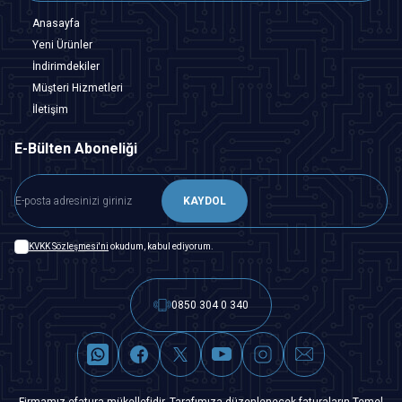
Anasayfa
Yeni Ürünler
İndirimdekiler
Müşteri Hizmetleri
İletişim
E-Bülten Aboneliği
KAYDOL
KVKK Sözleşmesi'ni
okudum, kabul ediyorum.
0850 304 0 340
Firmamız efatura mükellefidir. Tarafımıza düzenlenecek faturaların Temel