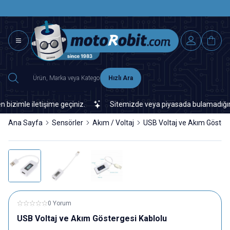
SAAT 15.0
2500 TL ÜZERİ MNG-DHL KARGO ÜCRETSİZ
Hızlı Ara
imle iletişime geçiniz.
Sitemizde veya piyasada bulamadığınız her
Ana Sayfa
Sensörler
Akım / Voltaj
USB Voltaj ve Akım Gösterg
0 Yorum
USB Voltaj ve Akım Göstergesi Kablolu