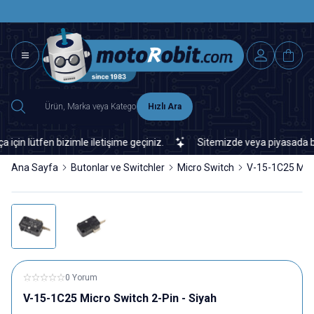
SAAT 15.0
2500 TL ÜZERİ MNG-DHL KARGO ÜCRETSİZ
Hızlı Ara
 lütfen bizimle iletişime geçiniz.
Sitemizde veya piyasada bulama
Ana Sayfa
Butonlar ve Switchler
Micro Switch
V-15-1C25 Micr
0 Yorum
V-15-1C25 Micro Switch 2-Pin - Siyah