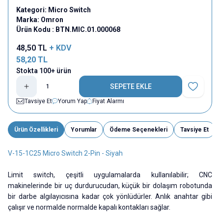
Kategori:
Micro Switch
Marka:
Omron
Ürün Kodu :
BTN.MIC.01.000068
48,50
TL
+ KDV
58,20
TL
Stokta 100+ ürün
SEPETE EKLE
Favoriye E
Tavsiye Et
Yorum Yap
Fiyat Alarmı
Ürün Özellikleri
Yorumlar
Ödeme Seçenekleri
Tavsiye Et
V-15-1C25 Micro Switch 2-Pin - Siyah
Limit switch, çeşitli uygulamalarda kullanılabilir; CNC
makinelerinde bir uç durdurucudan, küçük bir dolaşım robotunda
bir darbe algılayıcısına kadar çok yönlüdürler. Anlık anahtar gibi
çalışır ve normalde normalde kapalı kontakları sağlar.