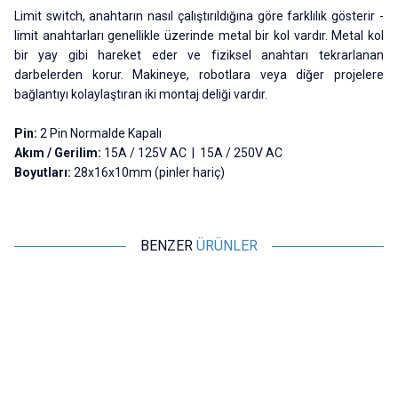
Limit switch, anahtarın nasıl çalıştırıldığına göre farklılık gösterir -
limit anahtarları genellikle üzerinde metal bir kol vardır. Metal kol
bir yay gibi hareket eder ve fiziksel anahtarı tekrarlanan
darbelerden korur. Makineye, robotlara veya diğer projelere
bağlantıyı kolaylaştıran iki montaj deliği vardır.
Pin:
2 Pin Normalde Kapalı
Akım / Gerilim:
15A / 125V AC | 15A / 250V AC
Boyutları:
28x16x10mm (pinler hariç)
BENZER
ÜRÜNLER
Motorobit
Motorobit
Mini Micro Switch
Mini Micro Switch Makaralı
K
3,88
TL + KDV
6,31
TL + KDV
SEPETE EKLE
SEPETE EKLE