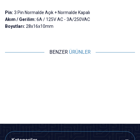
Pin:
3 Pin Normalde Açık + Normalde Kapalı
Akım / Gerilim:
6A / 125V AC - 3A/250VAC
Boyutları:
28x16x10mm
BENZER
ÜRÜNLER
Motorobit
Motorobit
Mini Micro Switch
Mini Micro Switch Makaralı
K
3,88
TL + KDV
6,31
TL + KDV
SEPETE EKLE
SEPETE EKLE