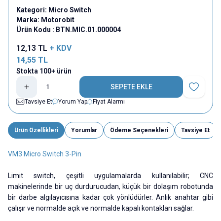
Kategori:
Micro Switch
Marka:
Motorobit
Ürün Kodu :
BTN.MIC.01.000004
12,13
TL
+ KDV
14,55
TL
Stokta 100+ ürün
SEPETE EKLE
Favoriye E
Tavsiye Et
Yorum Yap
Fiyat Alarmı
Ürün Özellikleri
Yorumlar
Ödeme Seçenekleri
Tavsiye Et
VM3 Micro Switch 3-Pin
Limit switch, çeşitli uygulamalarda kullanılabilir; CNC
makinelerinde bir uç durdurucudan, küçük bir dolaşım robotunda
bir darbe algılayıcısına kadar çok yönlüdürler. Anlık anahtar gibi
çalışır ve normalde açık ve normalde kapalı kontakları sağlar.