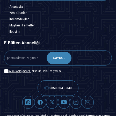
Anasayfa
Yeni Ürünler
İndirimdekiler
Müşteri Hizmetleri
İletişim
E-Bülten Aboneliği
KAYDOL
KVKK Sözleşmesi'ni
okudum, kabul ediyorum.
0850 304 0 340
Firmamız efatura mükellefidir. Tarafımıza düzenlenecek faturaların Temel