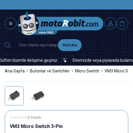
SAAT 15.0
2500 TL ÜZERİ MNG-DHL KARGO ÜCRETSİZ
Hızlı Ara
n bizimle iletişime geçiniz.
Sitemizde veya piyasada bulamadığını
Ana Sayfa
Butonlar ve Switchler
Micro Switch
VM3 Micro Swit
0 Yorum
VM3 Micro Switch 3-Pin