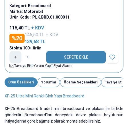
Kategori:
Breadboard
Marka:
Motorobit
Ürün Kodu :
PLK.BRD.01.000011
116,40
TL
+ KDV
145,50
TL + KDV
%
20
139,68
TL
Stokta 100+ ürün
SEPETE EKLE
Favoriye E
Tavsiye Et
Yorum Yap
Fiyat Alarmı
Ürün Özellikleri
Yorumlar
Ödeme Seçenekleri
Tavsiye Et
XF-25 Ultra Mini Renkli Blok Yapı Breadboard
XF-25 Breadboard 6 adet mini breadboard ve plakası ile birlikte
gönderilir. Breadboard'ları deneydeki devre plakası boyutunun
ihtiyaçlarına göre bağımsız olarak monte edebilirsiniz.