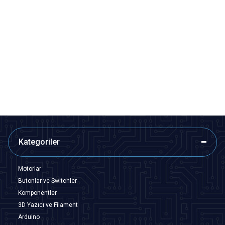
Motorobit
Motorobit
Şeffaf Breadboard - Orta Boy
Şeffaf Breadboard
77,60
TL + KDV
111,55
TL + KDV
Tükendi
Tükendi
Kategoriler
Motorlar
Butonlar ve Switchler
Komponentler
3D Yazıcı ve Filament
Arduino