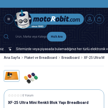
SAAT 15.0
2500 TL ÜZERİ MNG-DHL KARGO ÜCRETSİZ
Hızlı Ara
Sitemizde veya piyasada bulamadığınız her türlü elektronik ve ot
Ana Sayfa
Plaket ve Breadboard
Breadboard
XF-25 Ultra Min
0 Yorum
XF-25 Ultra Mini Renkli Blok Yapı Breadboard