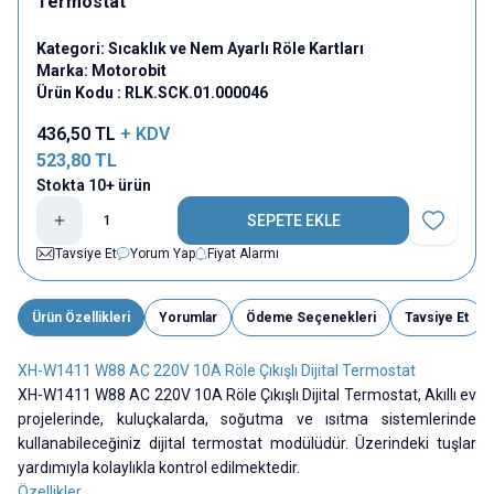
Termostat
Kategori:
Sıcaklık ve Nem Ayarlı Röle Kartları
Marka:
Motorobit
Ürün Kodu :
RLK.SCK.01.000046
436,50
TL
+ KDV
523,80
TL
Stokta 10+ ürün
SEPETE EKLE
Favoriye E
Tavsiye Et
Yorum Yap
Fiyat Alarmı
Ürün Özellikleri
Yorumlar
Ödeme Seçenekleri
Tavsiye Et
XH-W1411 W88 AC 220V 10A Röle Çıkışlı Dijital Termostat
XH-W1411 W88 AC 220V 10A Röle Çıkışlı Dijital Termostat,
Akıllı ev
projelerinde, kuluçkalarda, soğutma ve ısıtma sistemlerinde
kullanabileceğiniz dijital termostat modülüdür. Üzerindeki tuşlar
yardımıyla kolaylıkla kontrol edilmektedir.
Özellikler