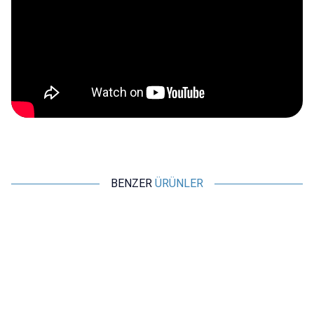
BENZER
ÜRÜNLER
Motorobit
Motorobit
W3230 Röle Çıkışlı Termostat
Röle Çıkışlı Dijital Termostat,
220V Sıcaklık Kontrol Cihazı
Sıcaklık Kontrol Kartı - W1209
194,00
TL + KDV
109,13
TL + KDV
SEPETE EKLE
SEPETE EKLE