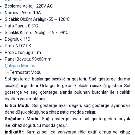
Besleme Voltajı: 220V AC
Nominal Akım: 10A
Sıcaklık Ölçüm Aralığı: -55 ~ 120°C
Hata Payı: ± 0.3°C
Sıcaklık Kontrol Aralığı: -19 ~ 99°C
Doğruluk: 1°C
Prob: NTC10K
Prob Uzunluğu: 1m
Panel Boyutu: 90x60mm
Çalışma Modları
1- Termostat Modu
Sol gösterge başlangıç sıcaklığını gösterir. Sağ gösterge durma
sıcaklığını gösterir. Orta gösterge anlık ölçülen sıcaklığı gösterir. Sol
gösterge ve sağ gösterge altında bulunan butonlar ile sıcaklık
ayarları yapılmaktadır.
Isıtıcı Modu:
Sol gösterge ayar değeri, sağ gösterge ayarından
daha düşük olduğunda cihaz ısıtıcı modda çalışır.
Soğutucu Modu:
Sağ gösterge ayarı sol göstergeden büyük
ise cihaz soğutucu modda çalışır.
İndikatör:
Kırmızı sol led yanıyorsa röle aktif olmuş ve cihaz