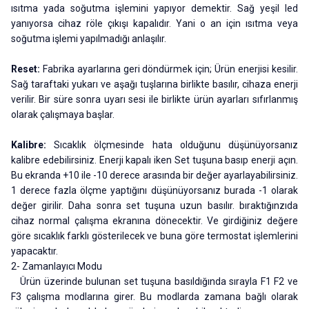
ısıtma yada soğutma işlemini yapıyor demektir. Sağ yeşil led
yanıyorsa cihaz röle çıkışı kapalıdır. Yani o an için ısıtma veya
soğutma işlemi yapılmadığı anlaşılır.
Reset:
Fabrika ayarlarına geri döndürmek için; Ürün enerjisi kesilir.
Sağ taraftaki yukarı ve aşağı tuşlarına birlikte basılır, cihaza enerji
verilir. Bir süre sonra uyarı sesi ile birlikte ürün ayarları sıfırlanmış
olarak çalışmaya başlar.
Kalibre:
Sıcaklık ölçmesinde hata olduğunu düşünüyorsanız
kalibre edebilirsiniz. Enerji kapalı iken Set tuşuna basıp enerji açın.
Bu ekranda +10 ile -10 derece arasında bir değer ayarlayabilirsiniz.
1 derece fazla ölçme yaptığını düşünüyorsanız burada -1 olarak
değer girilir. Daha sonra set tuşuna uzun basılır. bıraktığınzıda
cihaz normal çalışma ekranına dönecektir. Ve girdiğiniz değere
göre sıcaklık farklı gösterilecek ve buna göre termostat işlemlerini
yapacaktır.
2- Zamanlayıcı Modu
Ürün üzerinde bulunan set tuşuna basıldığında sırayla F1 F2 ve
F3 çalışma modlarına girer. Bu modlarda zamana bağlı olarak