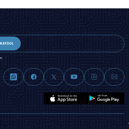
KAYDOL
m.