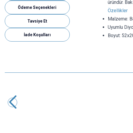
üründür. Bak
Ödeme Seçenekleri
Özellikler
Malzeme: Ba
Tavsiye Et
Uyumlu Diyot
İade Koşulları
Boyut: 52x
Motorobit
TO220 Metal Soğutucu Vida Montajlı
5,82
TL + KDV
SEPETE EKLE