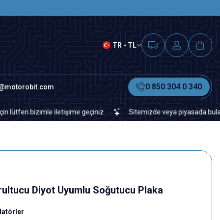
SAAT 15.00'A KADAR VERİLEN S
TR - TL
0 850 304 0 340
o@motorobit.com
 bizimle iletişime geçiniz.
Sitemizde veya piyasada bulamadığını
rultucu Diyot Uyumlu Soğutucu Plaka
latörler