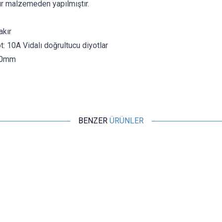
ır malzemeden yapılmıştır.
kır
: 10A Vidalı doğrultucu diyotlar
20mm
BENZER
ÜRÜNLER
Motorobit
TO247 Metal Soğutucu Heatsink 25x34x12mm
29,10
TL + KDV
SEPETE EKLE