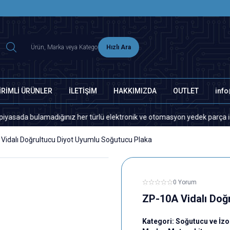
2500 TL ÜZERİ MNG-DHL KARGO ÜCRETSİZ
Hızlı Ara
İRİMLİ ÜRÜNLER
İLETİŞİM
HAKKIMIZDA
OUTLET
inf
 bulamadığınız her türlü elektronik ve otomasyon yedek parça için lütfen
Vidalı Doğrultucu Diyot Uyumlu Soğutucu Plaka
0 Yorum
ZP-10A Vidalı Doğ
Kategori:
Soğutucu ve İzo