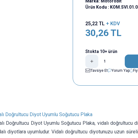
Marka:
Motorobit
Ürün Kodu :
KOM.SVI.01.
25,22
TL
+ KDV
30,26
TL
Stokta 10+ ürün
Tavsiye Et
Yorum Yap
Fi
lı Doğrultucu Diyot Uyumlu Soğutucu Plaka
ı Doğrultucu Diyot Uyumlu Soğutucu Plaka, vidalı doğrultucu diy
alı diyotlara uyumludur. Vidalı doğrultucu diyotunuzu uzun süreli