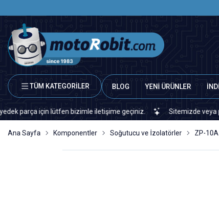
TÜM KATEGORİLER
BLOG
YENİ ÜRÜNLER
İND
ça için lütfen bizimle iletişime geçiniz.
Sitemizde veya piyasada
Ana Sayfa
Komponentler
Soğutucu ve İzolatörler
ZP-10A 