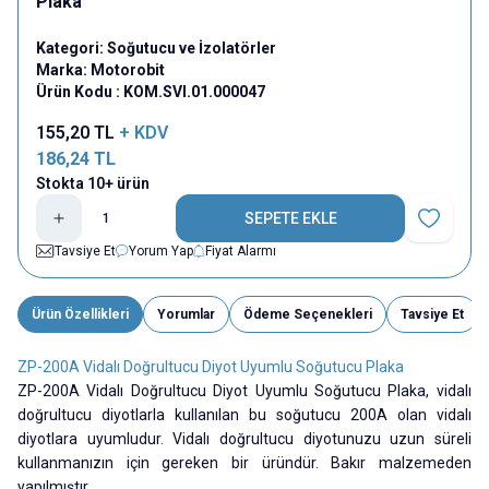
Plaka
Kategori:
Soğutucu ve İzolatörler
Marka:
Motorobit
Ürün Kodu :
KOM.SVI.01.000047
155,20
TL
+ KDV
186,24
TL
Stokta 10+ ürün
SEPETE EKLE
Favoriye E
Tavsiye Et
Yorum Yap
Fiyat Alarmı
Ürün Özellikleri
Yorumlar
Ödeme Seçenekleri
Tavsiye Et
ZP-200A Vidalı Doğrultucu Diyot Uyumlu Soğutucu Plaka
ZP-200A Vidalı Doğrultucu Diyot Uyumlu Soğutucu Plaka, vidalı
doğrultucu diyotlarla kullanılan bu soğutucu 200A olan vidalı
diyotlara uyumludur. Vidalı doğrultucu diyotunuzu uzun süreli
kullanmanızın için gereken bir üründür. Bakır malzemeden
yapılmıştır.