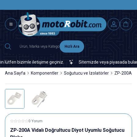
SAAT 15.0
2500 TL ÜZERİ MNG-DHL KARGO ÜCRETSİZ
Hızlı Ara
fen bizimle iletişime geçiniz.
Sitemizde veya piyasada bulamadığı
Ana Sayfa
Komponentler
Soğutucu ve İzolatörler
ZP-200A Vid
0 Yorum
ZP-200A Vidalı Doğrultucu Diyot Uyumlu Soğutucu