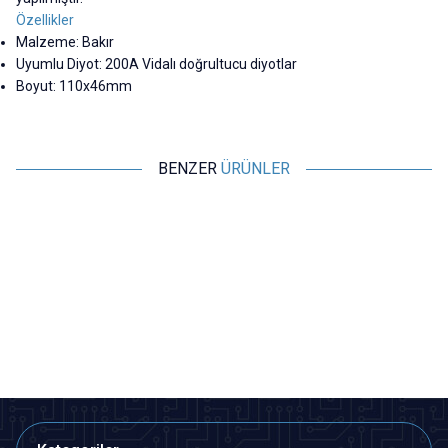
Özellikler
Malzeme: Bakır
Uyumlu Diyot: 200A Vidalı doğrultucu diyotlar
Boyut: 110x46mm
BENZER
ÜRÜNLER
Motorobit
Motorobit
TO220 Metal Soğutucu Vida
TO247 Metal Soğutucu Heatsink
Montajlı
25x34x12mm
5,82
TL + KDV
29,10
TL + KDV
SEPETE EKLE
SEPETE EKLE