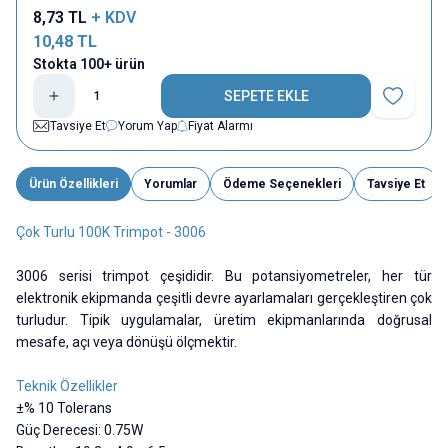
8,73
TL
+ KDV
10,48
TL
Stokta 100+ ürün
SEPETE EKLE
Favoriye E
Tavsiye Et
Yorum Yap
Fiyat Alarmı
Ürün Özellikleri
Yorumlar
Ödeme Seçenekleri
Tavsiye Et
Çok Turlu 100K Trimpot - 3006
3006 serisi trimpot çeşididir. Bu potansiyometreler, her tür
elektronik ekipmanda çeşitli devre ayarlamaları gerçekleştiren çok
turludur. Tipik uygulamalar, üretim ekipmanlarında doğrusal
mesafe, açı veya dönüşü ölçmektir.
Teknik Özellikler
±% 10 Tolerans
Güç Derecesi: 0.75W