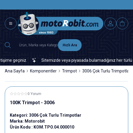
SAAT 15.0
2500 TL ÜZERİ MNG-DHL KARGO ÜCRETSİZ
Hızlı Ara
me geçiniz.
Sitemizde veya piyasada bulamadığınız her türlü elekt
Ana Sayfa
Komponentler
Trimpot
3006 Çok Turlu Trimpotlar
0 Yorum
100K Trimpot - 3006
Kategori:
3006 Çok Turlu Trimpotlar
Marka:
Motorobit
Ürün Kodu :
KOM.TPO.04.000010