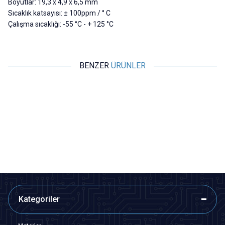
Boyutlar: 19,3 x 4,9 x 6,5 mm
Sıcaklık katsayısı: ± 100ppm / ° C
Çalışma sıcaklığı: -55 °C - + 125 °C
BENZER
ÜRÜNLER
Motorobit
Motorobit
10K Trimpot - 3006
100K Trimpot - 3006
8,73
TL + KDV
8,73
TL + KDV
SEPETE EKLE
SEPETE EKLE
Kategoriler