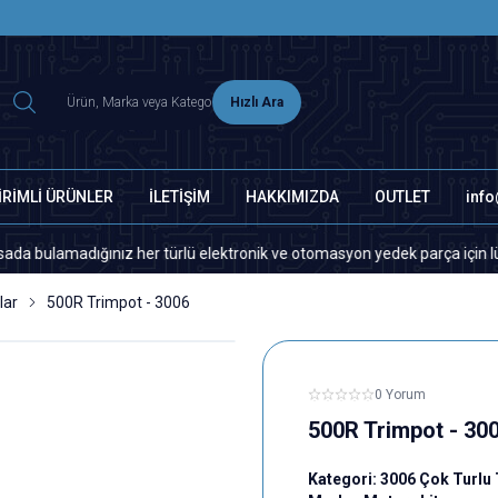
2500 TL ÜZERİ MNG-DHL KARGO ÜCRETSİZ
Hızlı Ara
İRİMLİ ÜRÜNLER
İLETİŞİM
HAKKIMIZDA
OUTLET
inf
madığınız her türlü elektronik ve otomasyon yedek parça için lütfen biz
lar
500R Trimpot - 3006
0 Yorum
500R Trimpot - 30
Kategori:
3006 Çok Turlu 