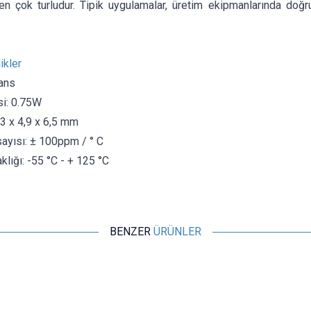
ren çok turludur. Tipik uygulamalar, üretim ekipmanlarında do
ikler
ans
i: 0.75W
,3 x 4,9 x 6,5 mm
sayısı: ± 100ppm / ° C
klığı: -55 °C - + 125 °C
BENZER
ÜRÜNLER
Motorobit
100K Trimpot - 3006
8,73
TL + KDV