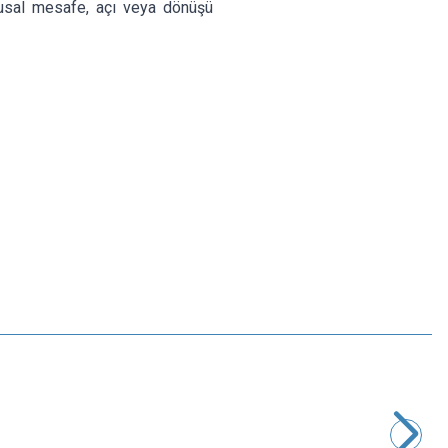
ğrusal mesafe, açı veya dönüşü
Motorobit
1K Trimpot - 3006
8,73
TL + KDV