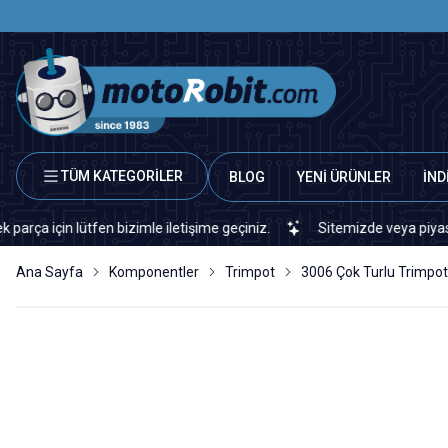
TÜM KATEGORİLER
BLOG
YENİ ÜRÜNLER
İND
in lütfen bizimle iletişime geçiniz.
Sitemizde veya piyasada bula
Ana Sayfa
Komponentler
Trimpot
3006 Çok Turlu Trimpot