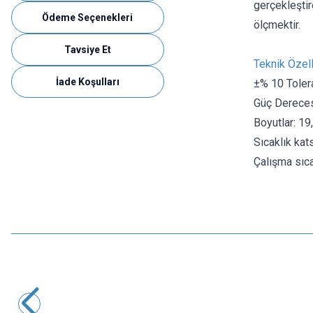
gerçekleşti
Ödeme Seçenekleri
ölçmektir.
Tavsiye Et
Teknik Özell
İade Koşulları
±% 10 Toler
Güç Dereces
Boyutlar: 19
Sıcaklık kat
Çalışma sıca
Motorobit
10K Trimpot - 3006
8,73
TL + KDV