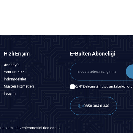
SEPETE EKLE
Hızlı Erişim
E-Bülten Aboneliği
Anasayfa
Yeni Ürünler
İndirimdekiler
Müşteri Hizmetleri
KVKK Sözleşmesi'ni
okudum, kabul ediyoru
İletişim
0850 304 0 340
ra olarak düzenlenmesini rica ederiz.