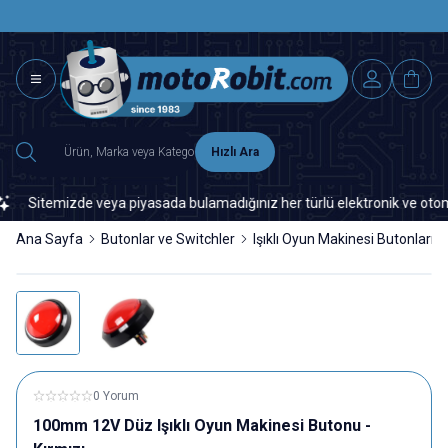
SAAT 15.0
2500 TL ÜZERİ MNG-DHL KARGO ÜCRETSİZ
Hızlı Ara
Sitemizde veya piyasada bulamadığınız her türlü elektronik ve otomasyon 
Ana Sayfa
Butonlar ve Switchler
Işıklı Oyun Makinesi Butonları
0 Yorum
100mm 12V Düz Işıklı Oyun Makinesi Butonu -