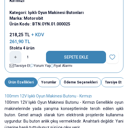
Kırmızı
Kategori:
Işıklı Oyun Makinesi Butonları
Marka:
Motorobit
Ürün Kodu :
BTN.OYN.01.000025
218,25
TL
+ KDV
261,90
TL
Stokta 4 ürün
SEPETE EKLE
Favoriye E
Tavsiye Et
Yorum Yap
Fiyat Alarmı
Ürün Özellikleri
Yorumlar
Ödeme Seçenekleri
Tavsiye Et
100mm 12V Işıklı Oyun Makinesi Butonu - Kırmızı
100mm 12V Işıklı Oyun Makinesi Butonu - Kırmızı Genellikle oyun
makinelerinde yada yarışma konseptlerinde tercih edilen ışıklı
buton. Genel amaçlı olarak tüm elektronik projelerde kullanıma
uygundur. Bu buton anlık çıkış vermektedir. Anahtarlı değildir. Yani
üzerine basılı tuttuğunuz sürüce çıkış verir.