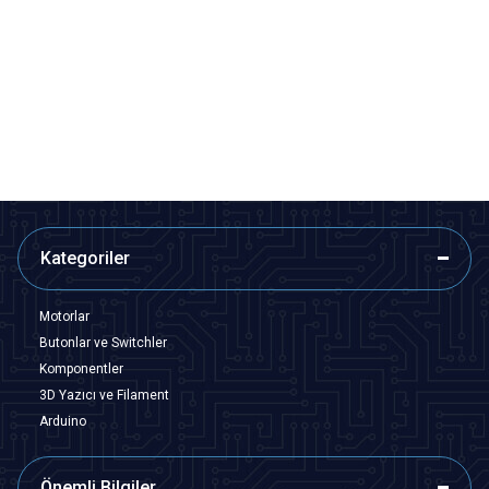
Motorobit
Motorobit
60mm 12V Bombeli Işıklı Oyun
100mm 12V Düz Işıklı Oyun
Makinesi Butonu - Yeşil
Makinesi Butonu - Kırmızı
84,88
TL + KDV
218,25
TL + KDV
SEPETE EKLE
SEPETE EKLE
Kategoriler
Motorlar
Butonlar ve Switchler
Komponentler
3D Yazıcı ve Filament
Arduino
Önemli Bilgiler