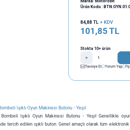
Marka:
Motorobit
Ürün Kodu :
BTN.OYN.01.
84,88
TL
+ KDV
101,85
TL
Stokta 10+ ürün
Tavsiye Et
Yorum Yap
Fi
mbeli Işıklı Oyun Makinesi Butonu - Yeşil
ombeli Işıklı Oyun Makinesi Butonu - Yeşil Genellikle oyu
de tercih edilen ışıklı buton. Genel amaçlı olarak tüm elektronik