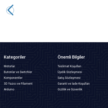
Motorobit
60mm 12V Bombeli Işıklı Oyun Makinesi Butonu - Yeşil
84,88
TL + KDV
SEPETE EKLE
Kategoriler
Önemli Bilgiler
Motorlar
Teslimat Koşulları
Butonlar ve Switchler
Üyelik Sözleşmesi
Komponentler
Satış Sözleşmesi
3D Yazıcı ve Filament
Garanti ve İade Koşulları
Arduino
Gizlilik ve Güvenlik