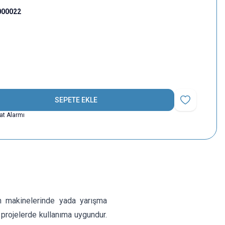
000022
SEPETE EKLE
Favoriye Ekle
yat Alarmı
n makinelerinde yada yarışma
 projelerde kullanıma uygundur.