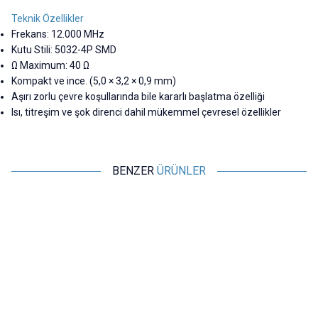
Teknik Özellikler
Frekans: 12.000 MHz
Kutu Stili: 5032-4P SMD
Ω Maximum: 40 Ω
Kompakt ve ince. (5,0 × 3,2 × 0,9 mm)
Aşırı zorlu çevre koşullarında bile kararlı başlatma özelliği
Isı, titreşim ve şok direnci dahil mükemmel çevresel özellikler
BENZER
ÜRÜNLER
Motorobit
Motorobit
8.000 MHz SMD Kristal 5032-2P
16.000 MHz SMD Kristal 5032-
2P
10,19
TL + KDV
10,19
TL + KDV
SEPETE EKLE
SEPETE EKLE