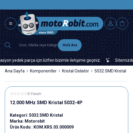
SAAT 15.0
2500 TL ÜZERİ MNG-DHL KARGO ÜCRETSİZ
Hızlı Ara
 yedek parça için lütfen bizimle iletişime geçiniz.
Sitemizde vey
Ana Sayfa
Komponentler
Kristal Osilatör
5032 SMD Kristal
0 Yorum
12.000 MHz SMD Kristal 5032-4P
Kategori:
5032 SMD Kristal
Marka:
Motorobit
Ürün Kodu :
KOM.KRS.03.000009