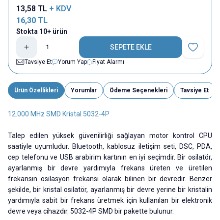
13,58
TL
+ KDV
16,30
TL
Stokta 10+ ürün
SEPETE EKLE
Favoriye E
Tavsiye Et
Yorum Yap
Fiyat Alarmı
Ürün Özellikleri
Yorumlar
Ödeme Seçenekleri
Tavsiye Et
12.000 MHz SMD Kristal 5032-4P
Talep edilen yüksek güvenilirliği sağlayan motor kontrol CPU
saatiyle uyumludur. Bluetooth, kablosuz iletişim seti, DSC, PDA,
cep telefonu ve USB arabirim kartının en iyi seçimdir. Bir osilatör,
ayarlanmış bir devre yardımıyla frekans üreten ve üretilen
frekansın osilasyon frekansı olarak bilinen bir devredir. Benzer
şekilde, bir kristal osilatör, ayarlanmış bir devre yerine bir kristalin
yardımıyla sabit bir frekans üretmek için kullanılan bir elektronik
devre veya cihazdır. 5032-4P SMD bir pakette bulunur.