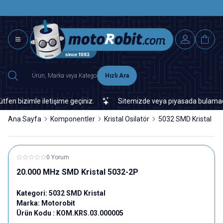
SAAT 15.0
2500 TL ÜZERİ MNG-DHL KARGO ÜCRETSİZ
Hızlı Ara
 bizimle iletişime geçiniz.
Sitemizde veya piyasada bulamadığınız
Ana Sayfa
Komponentler
Kristal Osilatör
5032 SMD Kristal
0 Yorum
20.000 MHz SMD Kristal 5032-2P
Kategori:
5032 SMD Kristal
Marka:
Motorobit
Ürün Kodu :
KOM.KRS.03.000005