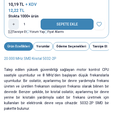
10,19
TL
+ KDV
12,22
TL
Stokta 1000+ ürün
SEPETE EKLE
Favoriye E
Tavsiye Et
Yorum Yap
Fiyat Alarmı
Ürün Özellikleri
Yorumlar
Ödeme Seçenekleri
Tavsiye Et
20.000 MHz SMD Kristal 5032-2P
Talep edilen yüksek güvenilirliği sağlayan motor kontrol CPU
saatiyle uyumludur ve 8 MHz'den başlayan düşük frekanslarla
uyumludur. Bir osilatör, ayarlanmış bir devre yardımıyla frekans
üreten ve üretilen frekansın osilasyon frekansı olarak bilinen bir
devredir. Benzer şekilde, bir kristal osilatör, ayarlanmış bir devre
yerine bir kristalin yardımıyla sabit bir frekans üretmek için
kullanılan bir elektronik devre veya cihazdır. 5032-2P SMD bir
pakette bulunur.