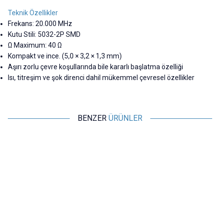
Teknik Özellikler
Frekans: 20.000 MHz
Kutu Stili: 5032-2P SMD
Ω Maximum: 40 Ω
Kompakt ve ince. (5,0 × 3,2 × 1,3 mm)
Aşırı zorlu çevre koşullarında bile kararlı başlatma özelliği
Isı, titreşim ve şok direnci dahil mükemmel çevresel özellikler
BENZER
ÜRÜNLER
Motorobit
Motorobit
8.000 MHz SMD Kristal 5032-2P
16.000 MHz SMD Kristal 5032-
2P
10,19
TL + KDV
10,19
TL + KDV
SEPETE EKLE
SEPETE EKLE