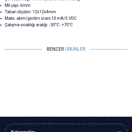
Mil çapı: 6mm
Taban ölçüleri: 12x12x4mm
Maks. akım/gerilim oranı:10 mA/5 VDC
Çalışma sıcaklığı aralığı: -30°C- +70°C
BENZER
ÜRÜNLER
Motorobit
Motorobit
AS5600 Manyetik İndüksiyon
11H Enkoder - Mouse Scroll
Açısı Ölçüm Sensörü
Enkoderi
121,25
TL + KDV
12,13
TL + KDV
Tükendi
Tükendi