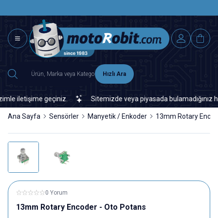
SAAT 15.0
2500 TL ÜZERİ MNG-DHL KARGO ÜCRETSİZ
Hızlı Ara
 iletişime geçiniz.
Sitemizde veya piyasada bulamadığınız her tür
Ana Sayfa
Sensörler
Manyetik / Enkoder
13mm Rotary Encode
0 Yorum
13mm Rotary Encoder - Oto Potans