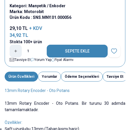
Kategori:
Manyetik / Enkoder
Marka:
Motorobit
Ürün Kodu :
SNS.MNY.01.000056
29,10
TL
+ KDV
34,92
TL
Stokta 100+ ürün
SEPETE EKLE
Favoriye E
Tavsiye Et
Yorum Yap
Fiyat Alarmı
Ürün Özellikleri
Yorumlar
Ödeme Seçenekleri
Tavsiye Et
13mm Rotary Encoder - Oto Potans
13mm Rotary Encoder - Oto Potans. Bir turunu 30 adımda
tamamlamaktadır.
Özellikler:
Şaft uzunluğu 13mm (Taban kısmı hariç)