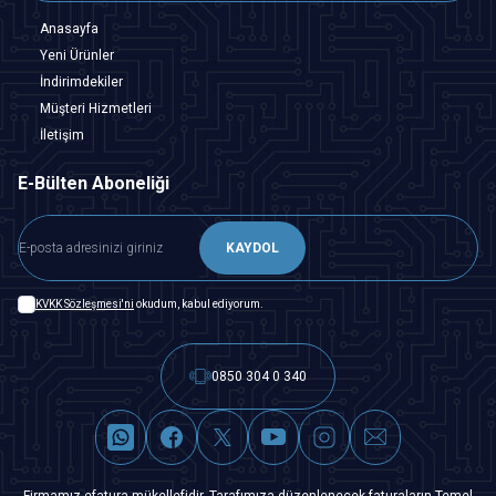
Anasayfa
Yeni Ürünler
İndirimdekiler
Müşteri Hizmetleri
İletişim
E-Bülten Aboneliği
KAYDOL
KVKK Sözleşmesi'ni
okudum, kabul ediyorum.
0850 304 0 340
Firmamız efatura mükellefidir. Tarafımıza düzenlenecek faturaların Temel