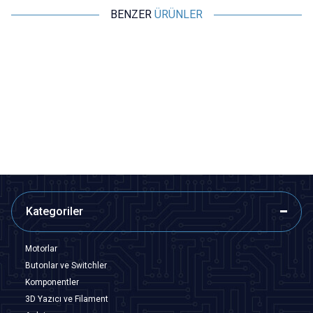
BENZER
ÜRÜNLER
Motorobit
Motorobit
300VAC - 470VDC 10mm
275VAC - 430VDC 10mm
3
Varistör - 10D471K
Varistör - 10D431K
2,91
TL + KDV
2,91
TL + KDV
SEPETE EKLE
SEPETE EKLE
Kategoriler
Motorlar
Butonlar ve Switchler
Komponentler
3D Yazıcı ve Filament