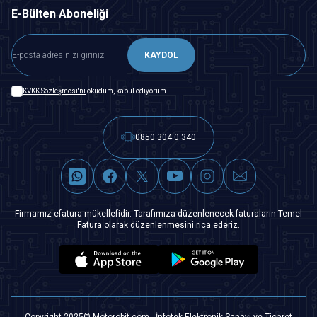
E-Bülten Aboneliği
KAYDOL
KVKK Sözleşmesi'ni
okudum, kabul ediyorum.
0850 304 0 340
Firmamız efatura mükellefidir. Tarafımıza düzenlenecek faturaların Temel
Fatura olarak düzenlenmesini rica ederiz.
Copyright 2025© Motorobit.com - İnfotek Elektronik Sanayi ve Ticaret