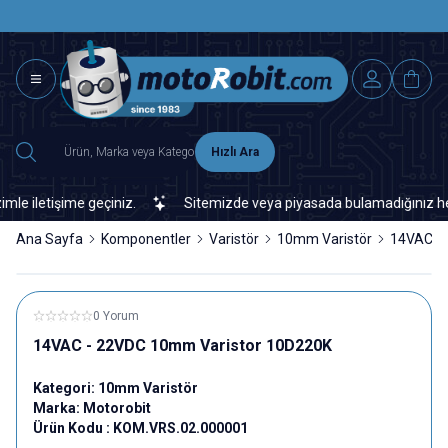
SAAT 15.0
2500 TL ÜZERİ MNG-DHL KARGO ÜCRETSİZ
Hızlı Ara
 iletişime geçiniz.
Sitemizde veya piyasada bulamadığınız her tür
Ana Sayfa
Komponentler
Varistör
10mm Varistör
14VAC -
0 Yorum
14VAC - 22VDC 10mm Varistor 10D220K
Kategori:
10mm Varistör
Marka:
Motorobit
Ürün Kodu :
KOM.VRS.02.000001