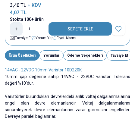
3,40
TL
+ KDV
4,07
TL
Stokta 100+ ürün
SEPETE EKLE
Favoriye E
Tavsiye Et
Yorum Yap
Fiyat Alarmı
Ürün Özellikleri
Yorumlar
Ödeme Seçenekleri
Tavsiye Et
14VAC - 22VDC 10mm Varistor 10D220K
10mm çap değerine sahip 14VAC - 22VDC varistör. Tolerans
değeri %10'dur.
Varistörler bulundukları devrelerdeki anlık voltaj dalgalanmalarına
engel olan devre elemanlarıdır. Voltaj dalgalanmalarını
sönümleyerek devre elemanlarının zarar görmesini engellerler.
Devreye paralel bağlanırlar.