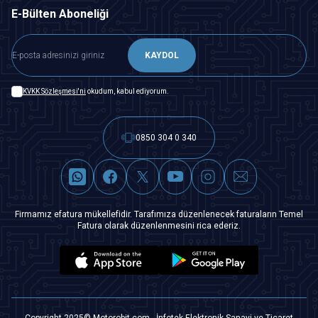
E-Bülten Aboneliği
KAYDOL
KVKK Sözleşmesi'ni
okudum, kabul ediyorum.
0850 304 0 340
Firmamız efatura mükellefidir. Tarafımıza düzenlenecek faturaların Temel
Fatura olarak düzenlenmesini rica ederiz.
Copyright 2025© Motorobit.com - İnfotek Elektronik Sanayi ve Ticaret