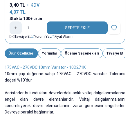
3,40
TL
+ KDV
4,07
TL
Stokta 100+ ürün
SEPETE EKLE
Favoriye E
Tavsiye Et
Yorum Yap
Fiyat Alarmı
Ürün Özellikleri
Yorumlar
Ödeme Seçenekleri
Tavsiye Et
175VAC - 270VDC 10mm Varistor - 10D271K
10mm çap değerine sahip 175VAC - 270VDC varistör. Tolerans
değeri %10'dur.
Varistörler bulundukları devrelerdeki anlık voltaj dalgalanmalarına
engel olan devre elemanlarıdır. Voltaj dalgalanmalarını
sönümleyerek devre elemanlarının zarar görmesini engellerler.
Devreye paralel bağlanırlar.