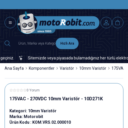
SAAT 15.0
2500 TL ÜZERİ MNG-DHL KARGO ÜCRETSİZ
Hızlı Ara
iniz.
Sitemizde veya piyasada bulamadığınız her türlü elektronik 
Ana Sayfa
Komponentler
Varistör
10mm Varistör
175VAC -
0 Yorum
175VAC - 270VDC 10mm Varistör - 10D271K
Kategori:
10mm Varistör
Marka:
Motorobit
Ürün Kodu :
KOM.VRS.02.000010