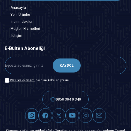
Anasayfa
Yeni Ürünler
İndirimdekiler
Müşteri Hizmetleri
İletişim
E-Bülten Aboneliği
KAYDOL
KVKK Sözleşmesi'ni
okudum, kabul ediyorum.
0850 304 0 340
Firmamız efatura mükellefidir. Tarafımıza düzenlenecek faturaların Temel