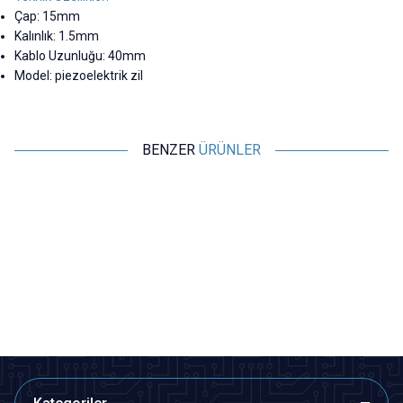
Çap: 15mm
Kalınlık: 1.5mm
Kablo Uzunluğu: 40mm
Model: piezoelektrik zil
BENZER
ÜRÜNLER
Motorobit
Motorobit
Devreli Buzzer 3-24V 90dB
TMB12A03 3V Aktif Buzer
Siren 30mm
31,53
TL + KDV
7,28
TL + KDV
SEPETE EKLE
Tükendi