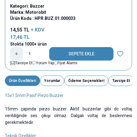
Kategori:
Buzzer
Marka:
Motorobit
Ürün Kodu :
HPR.BUZ.01.000033
14,55
TL
+ KDV
17,46
TL
Stokta 1000+ ürün
SEPETE EKLE
Favoriye E
Tavsiye Et
Yorum Yap
Fiyat Alarmı
Ürün Özellikleri
Yorumlar
Ödeme Seçenekleri
Tavsiye Et
15x1.5mm Pasif Piezo Buzzer
15mm çapında piezo buzzer. Aktif buzzerlar gibi dc voltaj
verildiğinde ses çıkışı olmaz. Dalgalı voltaj ile beslenmesi
gerekmektedir.
Teknik Özellikler: