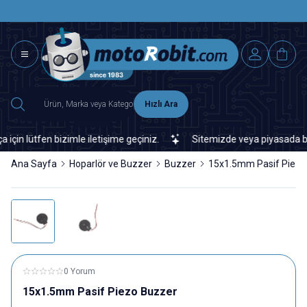
SAAT 15.0
2500 TL ÜZERİ MNG-DHL KARGO ÜCRETSİZ
Hızlı Ara
 lütfen bizimle iletişime geçiniz.
Sitemizde veya piyasada bulama
Ana Sayfa
Hoparlör ve Buzzer
Buzzer
15x1.5mm Pasif Piezo
0 Yorum
15x1.5mm Pasif Piezo Buzzer