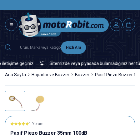
SAAT 15.0
2500 TL ÜZERİ MNG-DHL KARGO ÜCRETSİZ
Hızlı Ara
işime geçiniz.
Sitemizde veya piyasada bulamadığınız her türlü el
Ana Sayfa
Hoparlör ve Buzzer
Buzzer
Pasif Piezo Buzzer 
1 Yorum
Pasif Piezo Buzzer 35mm 100dB