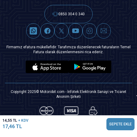
0850 304 0 340
Firmamız efatura mükellefidir. Tarafımıza düzenlenecek faturaların Temel
Fatura olarak düzenlenmesini rica ederiz.
Copyright 2025© Motorobit.com - İnfotek Elektronik Sanayi ve Ticaret
Anonim Şirketi
14,55
TL
+ KDV
SEPETE EKLE
17,46
TL