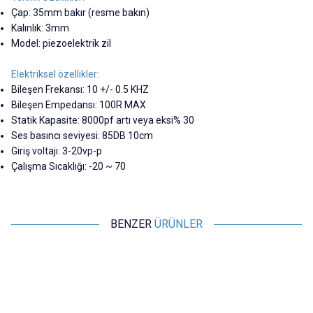
Çap: 35mm bakır (resme bakın)
Kalınlık: 3mm
Model: piezoelektrik zil
Elektriksel özellikler:
Bileşen Frekansı: 10 +/- 0.5 KHZ
Bileşen Empedansı: 100R MAX
Statik Kapasite: 8000pf artı veya eksi% 30
Ses basıncı seviyesi: 85DB 10cm
Giriş voltajı: 3-20vp-p
Çalışma Sıcaklığı: -20 ~ 70
BENZER
ÜRÜNLER
Motorobit
Motorobit
Devreli Buzzer 3-24V 90dB
TMB12A03 3V Aktif Buzer
Siren 30mm
31,53
TL + KDV
7,28
TL + KDV