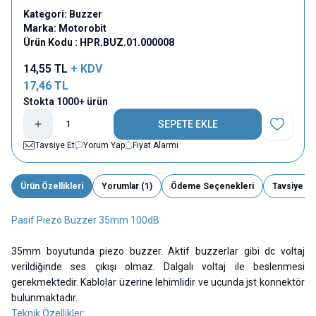
Kategori:
Buzzer
Marka:
Motorobit
Ürün Kodu :
HPR.BUZ.01.000008
14,55
TL
+ KDV
17,46
TL
Stokta 1000+ ürün
SEPETE EKLE
Favoriye E
Tavsiye Et
Yorum Yap
Fiyat Alarmı
Ürün Özellikleri
Yorumlar (1)
Ödeme Seçenekleri
Tavsiye Et
Pasif Piezo Buzzer 35mm 100dB
35mm boyutunda piezo buzzer. Aktif buzzerlar gibi dc voltaj
verildiğinde ses çıkışı olmaz. Dalgalı voltaj ile beslenmesi
gerekmektedir. Kablolar üzerine lehimlidir ve ucunda jst konnektör
bulunmaktadır.
Teknik Özellikler: