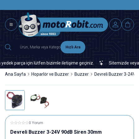
SAAT 15.0
2500 TL ÜZERİ MNG-DHL KARGO ÜCRETSİZ
Hızlı Ara
 parça için lütfen bizimle iletişime geçiniz.
Sitemizde veya piya
Ana Sayfa
Hoparlör ve Buzzer
Buzzer
Devreli Buzzer 3-24V
0 Yorum
Devreli Buzzer 3-24V 90dB Siren 30mm