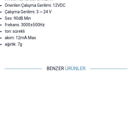
Önerilen Çalışma Gerilimi: 12VDC
Çalışma Gerilimi: 3 ~ 24 V
Ses: 90dB Min
frekans: 3000±500Hz
ton: sürekli
akım: 12mA Max
ağırlık: 7g
BENZER
ÜRÜNLER
Motorobit
Motorobit
Devreli Buzzer 3-24V 90dB
TMB12A03 3V Aktif Buzer
Siren 30mm
31,53
TL + KDV
7,28
TL + KDV
SEPETE EKLE
Tükendi