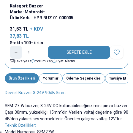
Kategori:
Buzzer
Marka:
Motorobit
Ürün Kodu :
HPR.BUZ.01.000005
31,53
TL
+ KDV
37,83
TL
Stokta 100+ ürün
SEPETE EKLE
Favoriye E
Tavsiye Et
Yorum Yap
Fiyat Alarmı
Ürün Özellikleri
Yorumlar
Ödeme Seçenekleri
Tavsiye Et
Devreli Buzzer 3-24V 90dB Siren
SFM-27-W buzzer, 3-24V DC kullanabileceğiniz mini piezo buzzer.
Çapı 30mm, yüksekliği 15mm'dir. Verilen voltaj değerine göre 90
dB'den yüksek ses vermektedir. Önerilen çalışma voltajı 12V'tur.
Teknik Özellikler:
Model Numarası: SFM27W