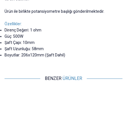
Ürün ile birlikte potansiyometre başlığı gönderilmektedir.
Özellikler:
Direnç Değeri: 1 ohm
Güç: 500W
Şaft Çapı: 10mm
Şaft Uzunluğu: 58mm
Boyutlar: 206x120mm (Şaft Dahil)
BENZER
ÜRÜNLER
Motorobit
Motorobit
20R 500W BC1 Reosta Direnç -
10R 500W BC1 Reosta Direnç -
Potansiyometre
Potansiyometre
2.182,50
TL + KDV
2.182,50
TL + KDV
SEPETE EKLE
SEPETE EKLE