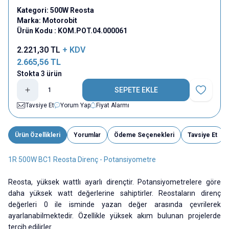
Kategori:
500W Reosta
Marka:
Motorobit
Ürün Kodu :
KOM.POT.04.000061
2.221,30
TL
+ KDV
2.665,56
TL
Stokta 3 ürün
SEPETE EKLE
Favoriye E
Tavsiye Et
Yorum Yap
Fiyat Alarmı
Ürün Özellikleri
Yorumlar
Ödeme Seçenekleri
Tavsiye Et
1R 500W BC1 Reosta Direnç - Potansiyometre
Reosta, yüksek wattlı ayarlı dirençtir. Potansiyometrelere göre
daha yüksek watt değerlerine sahiptirler. Reostaların direnç
değerleri 0 ile isminde yazan değer arasında çevrilerek
ayarlanabilmektedir. Özellikle yüksek akım bulunan projelerde
tercih edilirler.