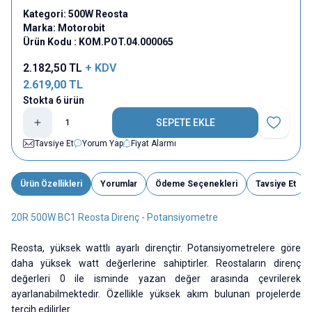
Kategori:
500W Reosta
Marka:
Motorobit
Ürün Kodu :
KOM.POT.04.000065
2.182,50
TL
+ KDV
2.619,00
TL
Stokta 6 ürün
SEPETE EKLE
Favoriye E
Tavsiye Et
Yorum Yap
Fiyat Alarmı
Ürün Özellikleri
Yorumlar
Ödeme Seçenekleri
Tavsiye Et
20R 500W BC1 Reosta Direnç - Potansiyometre
Reosta, yüksek wattlı ayarlı dirençtir. Potansiyometrelere göre
daha yüksek watt değerlerine sahiptirler. Reostaların direnç
değerleri 0 ile isminde yazan değer arasında çevrilerek
ayarlanabilmektedir. Özellikle yüksek akım bulunan projelerde
tercih edilirler.