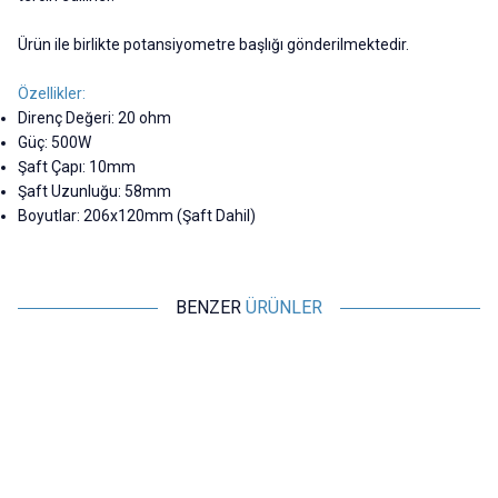
Ürün ile birlikte potansiyometre başlığı gönderilmektedir.
Özellikler:
Direnç Değeri: 20 ohm
Güç: 500W
Şaft Çapı: 10mm
Şaft Uzunluğu: 58mm
Boyutlar: 206x120mm (Şaft Dahil)
BENZER
ÜRÜNLER
Motorobit
Motorobit
20R 500W BC1 Reosta Direnç -
10R 500W BC1 Reosta Direnç -
Potansiyometre
Potansiyometre
2.182,50
TL + KDV
2.182,50
TL + KDV
SEPETE EKLE
SEPETE EKLE