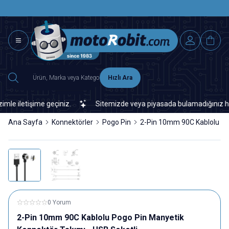
SAAT 15.0
2500 TL ÜZERİ MNG-DHL KARGO ÜCRETSİZ
Hızlı Ara
 iletişime geçiniz.
Sitemizde veya piyasada bulamadığınız her tür
Ana Sayfa
Konnektörler
Pogo Pin
2-Pin 10mm 90C Kablolu Pog
0 Yorum
2-Pin 10mm 90C Kablolu Pogo Pin Manyetik