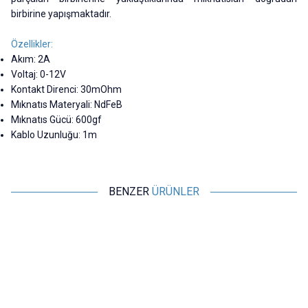
birbirine yapışmaktadır.
Özellikler:
Akım: 2A
Voltaj: 0-12V
Kontakt Direnci: 30mOhm
Mıknatıs Materyali: NdFeB
Mıknatıs Gücü: 600gf
Kablo Uzunluğu: 1m
BENZER
ÜRÜNLER
LIKE
Motorobit
LK-2PIN-1840404 2-Pin 2.54mm
2-Pin 2.8mm Pogo Pin Manyetik
2
Pogo Pin Manyetik Konnektör
Konnektör Takımı - Kulaklı
Takımı - Kulaklı
145,50
TL + KDV
133,38
TL + KDV
SEPETE EKLE
Tükendi