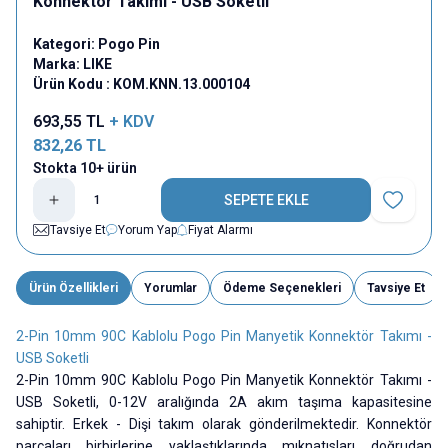
Konnektör Takımı - USB Soketli
Kategori:
Pogo Pin
Marka:
LIKE
Ürün Kodu :
KOM.KNN.13.000104
693,55
TL
+ KDV
832,26
TL
Stokta 10+ ürün
SEPETE EKLE
Favoriye E
Tavsiye Et
Yorum Yap
Fiyat Alarmı
Ürün Özellikleri
Yorumlar
Ödeme Seçenekleri
Tavsiye Et
2-Pin 10mm 90C Kablolu Pogo Pin Manyetik Konnektör Takımı -
USB Soketli
2-Pin 10mm 90C Kablolu Pogo Pin Manyetik Konnektör Takımı -
USB Soketli, 0-12V aralığında 2A akım taşıma kapasitesine
sahiptir. Erkek - Dişi takım olarak gönderilmektedir. Konnektör
parçaları birbirlerine yaklaştıklarında mıknatısları doğrudan