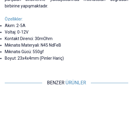
birbirine yapışmaktadır.
Özellikler:
Akım: 2-5A
Voltaj: 0-12V
Kontakt Direnci: 30mOhm
Mıknatıs Materyali: N45 NdFeB
Mıknatıs Gücü: 550gf
Boyut: 23x4x4mm (Pinler Hariç)
BENZER
ÜRÜNLER
LIKE
Motorobit
LK-2PIN-1840404 2-Pin 2.54mm
2-Pin 2.8mm Pogo Pin Manyetik
2
Pogo Pin Manyetik Konnektör
Konnektör Takımı - Kulaklı
Takımı - Kulaklı
145,50
TL + KDV
133,38
TL + KDV
SEPETE EKLE
Tükendi