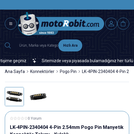
SAAT 15.0
2500 TL ÜZERİ MNG-DHL KARGO ÜCRETSİZ
Hızlı Ara
me geçiniz.
Sitemizde veya piyasada bulamadığınız her türlü elekt
Ana Sayfa
Konnektörler
Pogo Pin
LK-4PIN-2340404 4-Pin 2.54
0 Yorum
LK-4PIN-2340404 4-Pin 2.54mm Pogo Pin Manyetik