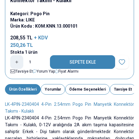
Konnektör Takımı - Kulaklı
Kategori:
Pogo Pin
Marka:
LIKE
Ürün Kodu :
KOM.KNN.13.000101
208,55
TL
+ KDV
250,26
TL
Stokta 1 ürün
SEPETE EKLE
Favoriye E
Tavsiye Et
Yorum Yap
Fiyat Alarmı
Ürün Özellikleri
Yorumlar
Ödeme Seçenekleri
Tavsiye Et
LK-4PIN-2340404 4-Pin 2.54mm Pogo Pin Manyetik Konnektör
Takımı - Kulaklı
LK-4PIN-2340404 4-Pin 2.54mm Pogo Pin Manyetik Konnektör
Takımı - Kulaklı, 0-12V aralığında 2A akım taşıma kapasitesine
sahiptir. Erkek - Dişi takım olarak gönderilmektedir. Konnektör
parçaları birbirlerine yaklaştıklarında mıknatısları doğrudan