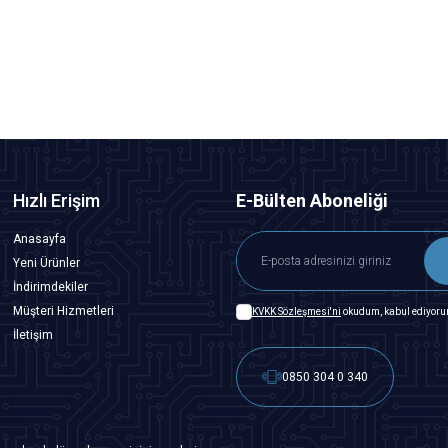
133,38
TL + KDV
Tükendi
Hızlı Erişim
E-Bülten Aboneliği
Anasayfa
Yeni Ürünler
İndirimdekiler
Müşteri Hizmetleri
KVKK Sözleşmesi'ni
okudum, kabul ediyoru
İletişim
0850 304 0 340