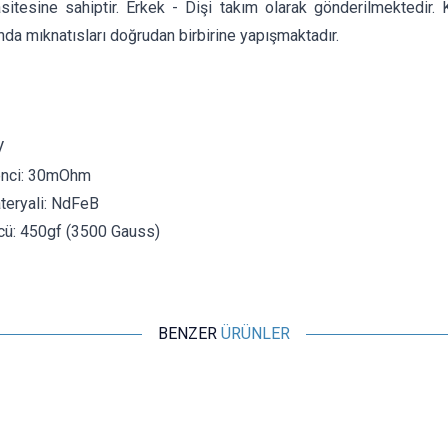
itesine sahiptir. Erkek - Dişi takım olarak gönderilmektedir. K
ında mıknatısları doğrudan birbirine yapışmaktadır.
V
enci: 30mOhm
teryali: NdFeB
cü: 450gf (3500 Gauss)
BENZER
ÜRÜNLER
Motorobit
2-Pin 2.8mm Pogo Pin Manyetik Konnektör Takımı - Kulaklı