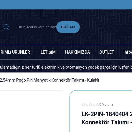
2500 TL ÜZERİ MNG-DHL KARGO ÜCRETSİZ
Hızlı Ara
İRİMLİ ÜRÜNLER
İLETİŞİM
HAKKIMIZDA
OUTLET
inf
nız her türlü elektronik ve otomasyon yedek parça için lütfen bizimle i
2.54mm Pogo Pin Manyetik Konnektör Takımı - Kulaklı
0 Yorum
LK-2PIN-1840404 
Konnektör Takımı -