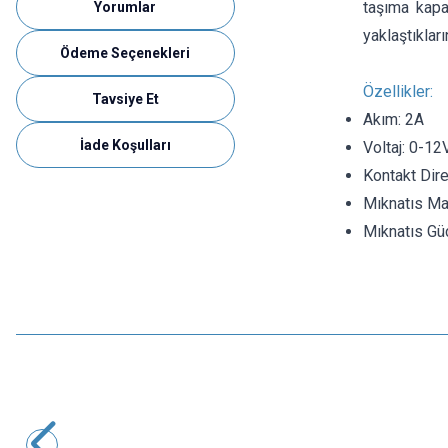
taşıma kapas
Yorumlar
yaklaştıklar
Ödeme Seçenekleri
Özellikler:
Tavsiye Et
Akım: 2A
İade Koşulları
Voltaj: 0-12
Kontakt Dir
Mıknatıs Ma
Mıknatıs Gü
LIKE
LK-2PIN-1840404 2-Pin 2.54mm Pogo Pin Manyetik
Konnektör Takımı - Kulaklı