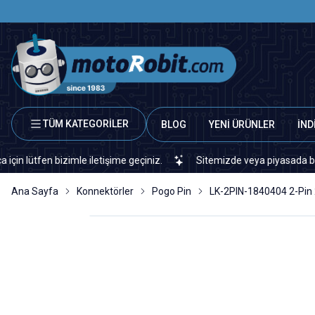
TÜM KATEGORİLER
BLOG
YENİ ÜRÜNLER
İND
fen bizimle iletişime geçiniz.
Sitemizde veya piyasada bulamadığı
Ana Sayfa
Konnektörler
Pogo Pin
LK-2PIN-1840404 2-Pin 