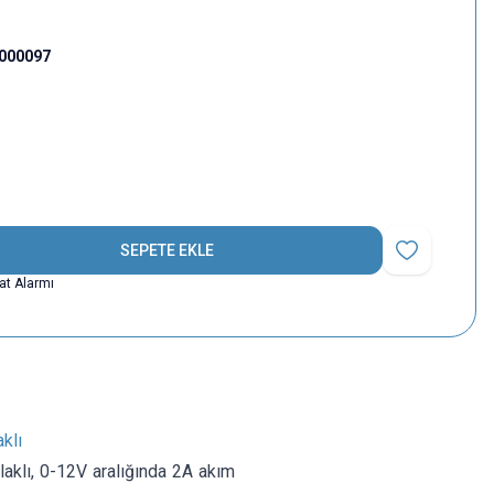
000097
SEPETE EKLE
Favoriye Ekle
yat Alarmı
klı
klı, 0-12V aralığında 2A akım