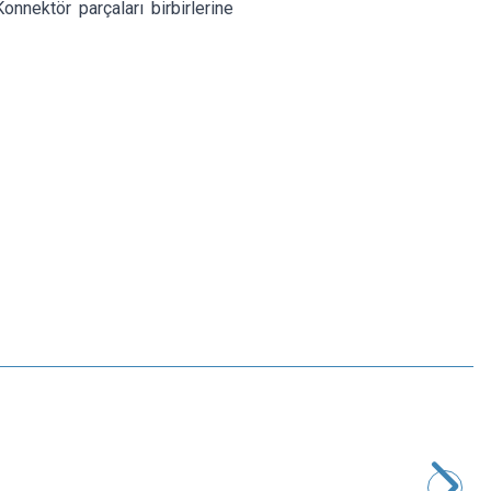
onnektör parçaları birbirlerine
Motorobit
2-Pin 10mm Pogo Pin Manyetik Konnektör Takımı