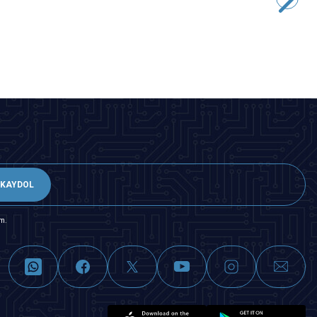
152,78
TL + KDV
SEPETE EKLE
KAYDOL
m.