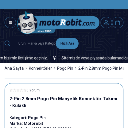
SAAT 15.0
2500 TL ÜZERİ MNG-DHL KARGO ÜCRETSİZ
Hızlı Ara
imle iletişime geçiniz.
Sitemizde veya piyasada bulamadığınız her
Ana Sayfa
Konnektörler
Pogo Pin
2-Pin 2.8mm Pogo Pin Manye
0 Yorum
2-Pin 2.8mm Pogo Pin Manyetik Konnektör Takımı
- Kulaklı
Kategori:
Pogo Pin
Marka:
Motorobit