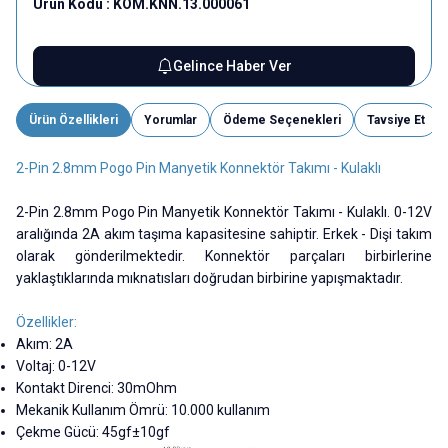
Ürün Kodu :
KOM.KNN.13.000061
Gelince Haber Ver
Ürün Özellikleri
Yorumlar
Ödeme Seçenekleri
Tavsiye Et
2-Pin 2.8mm Pogo Pin Manyetik Konnektör Takımı - Kulaklı
2-Pin 2.8mm Pogo Pin Manyetik Konnektör Takımı - Kulaklı. 0-12V
aralığında 2A akım taşıma kapasitesine sahiptir. Erkek - Dişi takım
olarak gönderilmektedir. Konnektör parçaları birbirlerine
yaklaştıklarında mıknatısları doğrudan birbirine yapışmaktadır.
Özellikler:
Akım: 2A
Voltaj: 0-12V
Kontakt Direnci: 30mOhm
Mekanik Kullanım Ömrü: 10.000 kullanım
Çekme Gücü: 45gf±10gf