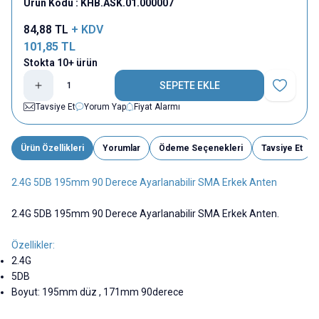
Ürün Kodu :
KHB.ASK.01.000007
84,88
TL
+ KDV
101,85
TL
Stokta 10+ ürün
SEPETE EKLE
Favoriye E
Tavsiye Et
Yorum Yap
Fiyat Alarmı
Ürün Özellikleri
Yorumlar
Ödeme Seçenekleri
Tavsiye Et
2.4G 5DB 195mm 90 Derece Ayarlanabilir SMA Erkek Anten
2.4G 5DB 195mm 90 Derece Ayarlanabilir SMA Erkek Anten.
Özellikler:
2.4G
5DB
Boyut: 195mm düz , 171mm 90derece