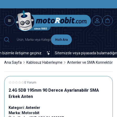
SAAT 15.0
2500 TL ÜZERİ MNG-DHL KARGO ÜCRETSİZ
Hızlı Ara
imle iletişime geçiniz.
Sitemizde veya piyasada bulamadığınız her
Ana Sayfa
Kablosuz Haberleşme
Antenler ve SMA Konnektörler
0 Yorum
2.4G 5DB 195mm 90 Derece Ayarlanabilir SMA
Erkek Anten
Kategori:
Antenler
Marka:
Motorobit