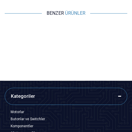
BENZER
ÜRÜNLER
Motorobit
Motorobit
SMA Dişi - TS9-JW RG316
433MHz 110mm 90 Derece
Dönüştürücü Kablo - 9cm
Ayarlanabilir SMA Erkek LORA
Anten
117,37
TL + KDV
65,96
TL + KDV
SEPETE EKLE
SEPETE EKLE
Kategoriler
Motorlar
Butonlar ve Switchler
Komponentler