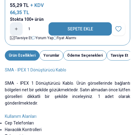
55,29
TL
+ KDV
66,35
TL
Stokta 100+ ürün
SEPETE EKLE
Favoriye E
Tavsiye Et
Yorum Yap
Fiyat Alarmı
Ürün Özellikleri
Yorumlar
Ödeme Seçenekleri
Tavsiye Et
SMA - IPEX 1 Dönüştürücü Kablo
SMA - IPEX 1 Dönüştürücü Kablo. Ürün görsellerinde bağlantı
bölgeleri net bir şekilde gözükmektedir. Satın almadan önce lütfen
görselleri dikkatli bir şekilde inceleyiniz. 1 adet olarak
gönderilmektedir.
Kullanım Alanları
Cep Telefonları
Havacılık Kontrolleri