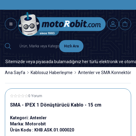
SAAT 15.0
2500 TL ÜZERİ MNG-DHL KARGO ÜCRETSİZ
Hızlı Ara
Sitemizde veya piyasada bulamadığınız her türlü elektronik ve otomasyon 
Ana Sayfa
Kablosuz Haberleşme
Antenler ve SMA Konnektörler
0 Yorum
SMA - IPEX 1 Dönüştürücü Kablo - 15 cm
Kategori:
Antenler
Marka:
Motorobit
Ürün Kodu :
KHB.ASK.01.000020