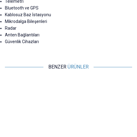
Telemetri
Bluetooth ve GPS
Kablosuz Baz İstasyonu
Mikrodalga Bileşenleri
Radar
Anten Bağlantıları
Güvenlik Cihazları
BENZER
ÜRÜNLER
Motorobit
Motorobit
SMA Dişi - TS9-JW RG316
433MHz 110mm 90 Derece
Dönüştürücü Kablo - 9cm
Ayarlanabilir SMA Erkek LORA
Anten
117,37
TL + KDV
65,96
TL + KDV
SEPETE EKLE
SEPETE EKLE