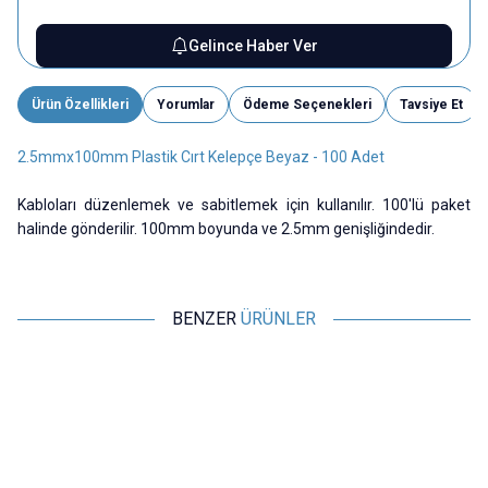
Gelince Haber Ver
Ürün Özellikleri
Yorumlar
Ödeme Seçenekleri
Tavsiye Et
2.5mmx100mm Plastik Cırt Kelepçe Beyaz - 100 Adet
Kabloları düzenlemek ve sabitlemek için kullanılır. 100'lü paket
halinde gönderilir. 100mm boyunda ve 2.5mm genişliğindedir.
BENZER
ÜRÜNLER
ISISO
ISISO
2.5mmx100mm Kablo Bağı Siyah
2.5mmx100mm Kablo Bağı
3
- 100 Adet
Beyaz - 100 Adet
20,37
TL + KDV
20,37
TL + KDV
SEPETE EKLE
Tükendi