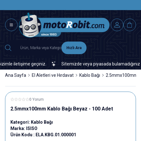
SAAT 15.0
2500 TL ÜZERİ MNG-DHL KARGO ÜCRETSİZ
Hızlı Ara
e iletişime geçiniz.
Sitemizde veya piyasada bulamadığınız her tü
Ana Sayfa
El Aletleri ve Hırdavat
Kablo Bağı
2.5mmx100mm Kab
0 Yorum
2.5mmx100mm Kablo Bağı Beyaz - 100 Adet
Kategori:
Kablo Bağı
Marka:
ISISO
Ürün Kodu :
ELA.KBG.01.000001