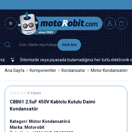
SAAT 15.0
2500 TL ÜZERİ MNG-DHL KARGO ÜCRETSİZ
Hızlı Ara
Sitemizde veya piyasada bulamadığınız her türlü elektronik ve ot
Ana Sayfa
Komponentler
Kondansatör
Motor Kondansatörü
0 Yorum
CBB61 2.5uF 450V Kablolu Kutulu Daimi
Kondansatör
Kategori:
Motor Kondansatörü
Marka:
Motorobit