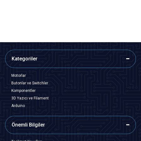
29,10
TL + KDV
29,10
TL + KDV
SEPETE EKLE
SEPETE EKLE
Kategoriler
Motorlar
Butonlar ve Switchler
Komponentler
3D Yazıcı ve Filament
Arduino
Önemli Bilgiler