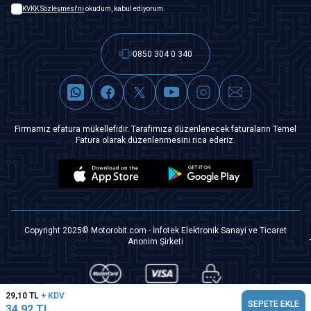
KVKK Sözleşmesi'ni
okudum, kabul ediyorum.
0850 304 0 340
Firmamız efatura mükellefidir. Tarafımıza düzenlenecek faturaların Temel
Fatura olarak düzenlenmesini rica ederiz.
Copyright 2025© Motorobit.com - İnfotek Elektronik Sanayi ve Ticaret
Anonim Şirketi
29,10
TL
+ KDV
SEPETE EKLE
34,92
TL