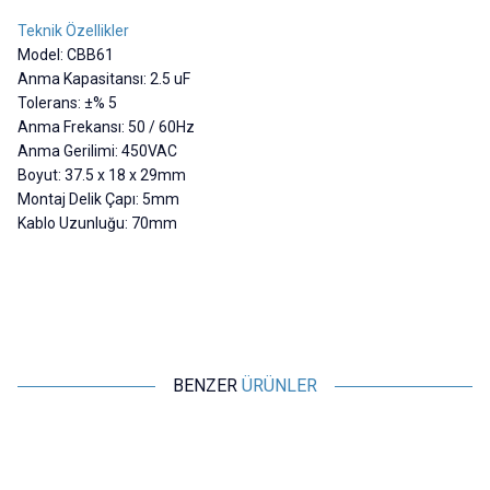
Teknik Özellikler
Model: CBB61
Anma Kapasitansı: 2.5 uF
Tolerans: ±% 5
Anma Frekansı: 50 / 60Hz
Anma Gerilimi: 450VAC
Boyut: 37.5 x 18 x 29mm
Montaj Delik Çapı: 5mm
Kablo Uzunluğu: 70mm
BENZER
ÜRÜNLER
Motorobit
Motorobit
CBB61-P2 1.5uF 450V Kutulu
CBB61 1.2uF 450V Kablolu
C
Daimi Kondansatör
Kutulu Daimi Kondansatör