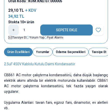
Ürün Kodu :
KOM.KND.07.000005
29,10
TL
+ KDV
34,92
TL
Stokta 10+ ürün
SEPETE EKLE
Favoriye E
Tavsiye Et
Yorum Yap
Fiyat Alarmı
Ürün Özellikleri
Yorumlar
Ödeme Seçenekleri
Tavsiye Et
2.5uF 450V Kablolu Kutulu Daimi Kondansatör
CBB61 AC motor çalıştırma kondansatörü, daha düşük başlangıç
elektrik akımı altında bir elektrik motorunda kullanılabilir. CBB61
AC motor çalıştırma kondansatörü, tek fazda yaygın olarak
uygulanır.
Uygulama Alanları: tavan fanı, egzoz fanı, dinamotor, ev aletleri
vb.