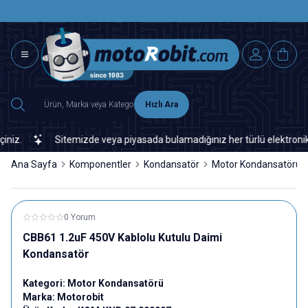
SAAT 15.0
2500 TL ÜZERİ MNG-DHL KARGO ÜCRETSİZ
Hızlı Ara
z.
Sitemizde veya piyasada bulamadığınız her türlü elektronik ve 
Ana Sayfa
Komponentler
Kondansatör
Motor Kondansatörü
0 Yorum
CBB61 1.2uF 450V Kablolu Kutulu Daimi
Kondansatör
Kategori:
Motor Kondansatörü
Marka:
Motorobit