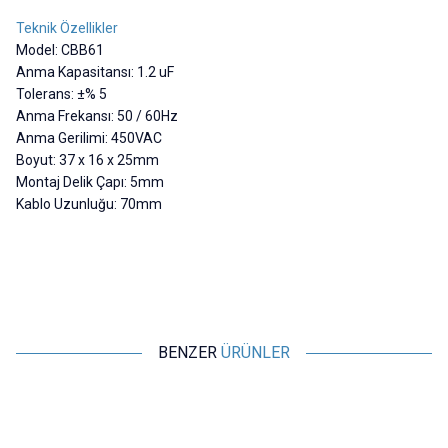
Teknik Özellikler
Model: CBB61
Anma Kapasitansı: 1.2 uF
Tolerans: ±% 5
Anma Frekansı: 50 / 60Hz
Anma Gerilimi: 450VAC
Boyut: 37 x 16 x 25mm
Montaj Delik Çapı: 5mm
Kablo Uzunluğu: 70mm
BENZER
ÜRÜNLER
Motorobit
Motorobit
CBB61-P2 1.5uF 450V Kutulu
CBB61 1.2uF 450V Kablolu
C
Daimi Kondansatör
Kutulu Daimi Kondansatör