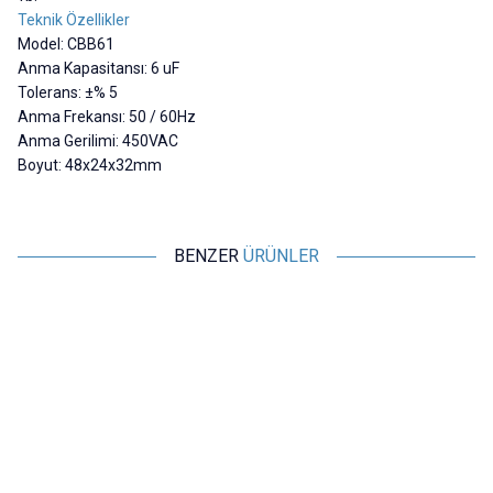
Teknik Özellikler
Model: CBB61
Anma Kapasitansı: 6 uF
Tolerans: ±% 5
Anma Frekansı: 50 / 60Hz
Anma Gerilimi: 450VAC
Boyut: 48x24x32mm
BENZER
ÜRÜNLER
Motorobit
Motorobit
CBB61-P2 1.5uF 450V Kutulu
CBB61 1.2uF 450V Kablolu
C
Daimi Kondansatör
Kutulu Daimi Kondansatör
29,10
TL + KDV
29,10
TL + KDV
SEPETE EKLE
SEPETE EKLE