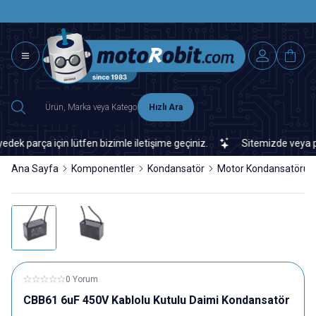
SAAT 15.0
2500 TL ÜZERİ MNG-DHL KARGO ÜCRETSİZ
Hızlı Ara
parça için lütfen bizimle iletişime geçiniz.
Sitemizde veya piyas
Ana Sayfa
Komponentler
Kondansatör
Motor Kondansatörü
0 Yorum
CBB61 6uF 450V Kablolu Kutulu Daimi Kondansatör