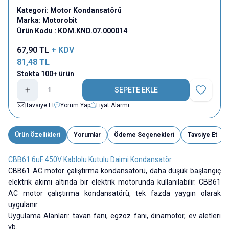
Kategori:
Motor Kondansatörü
Marka:
Motorobit
Ürün Kodu :
KOM.KND.07.000014
67,90
TL
+ KDV
81,48
TL
Stokta 100+ ürün
SEPETE EKLE
Favoriye E
Tavsiye Et
Yorum Yap
Fiyat Alarmı
Ürün Özellikleri
Yorumlar
Ödeme Seçenekleri
Tavsiye Et
CBB61 6uF 450V Kablolu Kutulu Daimi Kondansatör
CBB61 AC motor çalıştırma kondansatörü, daha düşük başlangıç
elektrik akımı altında bir elektrik motorunda kullanılabilir. CBB61
AC motor çalıştırma kondansatörü, tek fazda yaygın olarak
uygulanır.
Uygulama Alanları: tavan fanı, egzoz fanı, dinamotor, ev aletleri
vb.