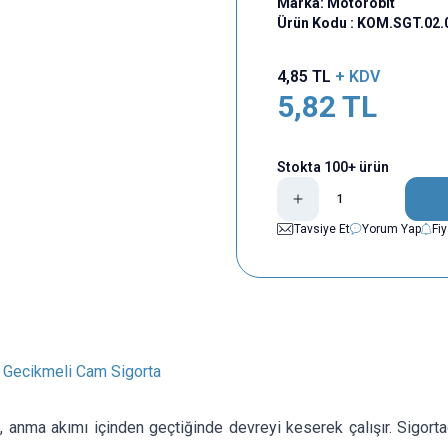
Marka:
Motorobit
Ürün Kodu :
KOM.SGT.02.
4,85
TL
+ KDV
5,82
TL
Stokta 100+ ürün
Tavsiye Et
Yorum Yap
Fi
Gecikmeli Cam Sigorta
, anma akımı içinden geçtiğinde devreyi keserek çalışır. Sigor