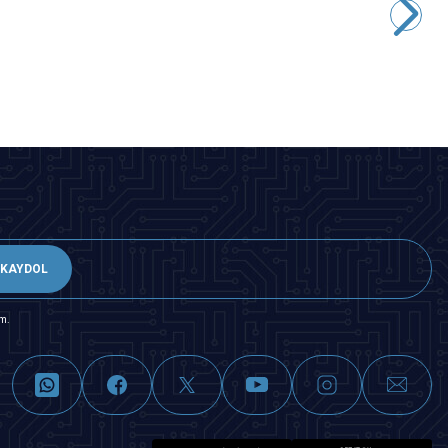
4,85
TL + KDV
Tükendi
KAYDOL
m.