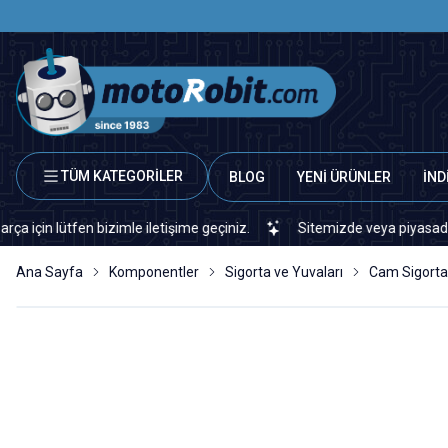
TÜM KATEGORİLER
BLOG
YENİ ÜRÜNLER
İND
ütfen bizimle iletişime geçiniz.
Sitemizde veya piyasada bulamadı
Ana Sayfa
Komponentler
Sigorta ve Yuvaları
Cam Sigorta