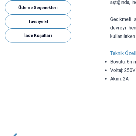
aştığında, i
Ödeme Seçenekleri
Gecikmeli s
Tavsiye Et
devreyi he
İade Koşulları
kullanılırke
Teknik Özell
Boyutu: 6m
Voltaj: 250V
Akım: 2A
Motorobit
10A 6x30mm Gecikmeli Cam Sigorta