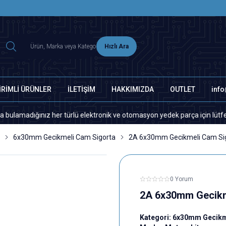
2500 TL ÜZERİ MNG-DHL KARGO ÜCRETSİZ
Hızlı Ara
İRİMLİ ÜRÜNLER
İLETİŞİM
HAKKIMIZDA
OUTLET
inf
ğınız her türlü elektronik ve otomasyon yedek parça için lütfen bizimle
6x30mm Gecikmeli Cam Sigorta
2A 6x30mm Gecikmeli Cam Si
0 Yorum
2A 6x30mm Gecikm
Kategori:
6x30mm Gecikm