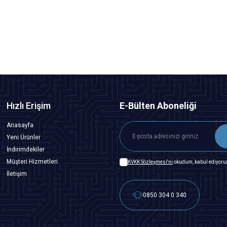
4,85
TL + KDV
SEPETE EKLE
Hızlı Erişim
E-Bülten Aboneliği
Anasayfa
Yeni Ürünler
İndirimdekiler
Müşteri Hizmetleri
KVKK Sözleşmesi'ni
okudum, kabul ediyoru
İletişim
0850 304 0 340