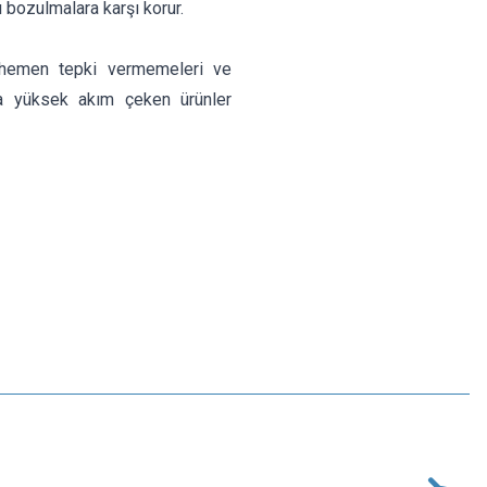
ı bozulmalara karşı korur.
e hemen tepki vermemeleri ve
da yüksek akım çeken ürünler
Motorobit
5A 6x30mm Gecikmeli Cam Sigorta