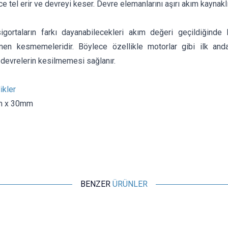
nce tel erir ve devreyi keser. Devre elemanlarını aşırı akım kaynakl
igortaların farkı dayanabilecekleri akım değeri geçildiğind
men kesmemeleridir. Böylece özellikle motorlar gibi ilk an
n devrelerin kesilmemesi sağlanır.
ikler
m x 30mm
BENZER
ÜRÜNLER
Motorobit
4A 6x30mm Gecikmeli Cam Sigorta