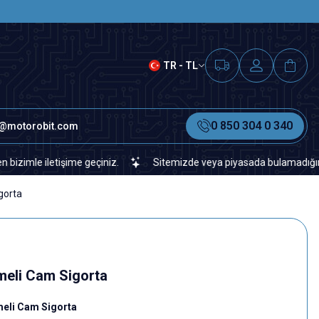
SAAT 15.00'A KADAR VERİLEN S
TR - TL
0 850 304 0 340
o@motorobit.com
 iletişime geçiniz.
Sitemizde veya piyasada bulamadığınız her tür
gorta
eli Cam Sigorta
eli Cam Sigorta