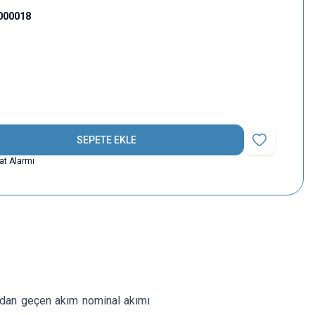
000018
SEPETE EKLE
Favoriye Ekle
yat Alarmı
tadan geçen akım nominal akımı